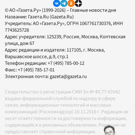
© АО «Газета.Ру» (1999-2026) – Главные новости дня
Название:
Газета.Ru
(Gazeta.Ru)
Учредитель:
АО «Газета.Ру»
, ОГРН 1067761730376, ИНН
7743625728
Адрес учредителя: 125239, Россия, Москва, Коптевская
улица, дом 67
Адрес редакции и издателя:
117105
, г.
Москва
,
Варшавское шоссе, д.9, стр.1
Телефон редакции:
+7 (495) 785-00-12
Факс:
+7 (495) 785-17-01
Электронная почта:
gazeta@gazeta.ru
Свидетельство о регистрации СМИ Эл № ФС77-67642
выдано федеральной службой по надзору в сфере
связи, информационных технологий и массовых
коммуникаций (Роскомнадзор) 10.11.2016 г. Редакция не
несет ответственности за достоверность информации,
содержащейся в рекламных объявлениях. Редакция не
предоставляет справочной информации.