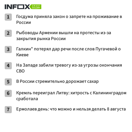
1
Госдума приняла закон о запрете на проживание в
России
2
Рыбоводы Армении вышли на протесты из-за
закрытия рынка России
3
Галкин* потерял дар речи после слов Пугачевой о
Киеве
4
На Западе забили тревогу из-за угрозы окончания
СВО
5
В России стремительно дорожает сахар
6
Кремль переиграл Литву: хитрость с Калининградом
сработала
7
Ермолаев день: что можно и нельзя делать 8 августа