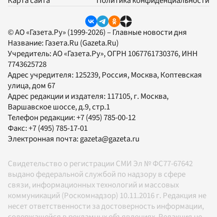
Карта сайта
Политика конфиденциальности
© АО «Газета.Ру» (1999-2026) – Главные новости дня
Название:
Газета.Ru
(Gazeta.Ru)
Учредитель:
АО «Газета.Ру»
, ОГРН 1067761730376, ИНН
7743625728
Адрес учредителя: 125239, Россия, Москва, Коптевская
улица, дом 67
Адрес редакции и издателя:
117105
, г.
Москва
,
Варшавское шоссе, д.9, стр.1
Телефон редакции:
+7 (495) 785-00-12
Факс:
+7 (495) 785-17-01
Электронная почта:
gazeta@gazeta.ru
Свидетельство о регистрации СМИ Эл № ФС77-67642
выдано федеральной службой по надзору в сфере
связи, информационных технологий и массовых
коммуникаций (Роскомнадзор) 10.11.2016 г. Редакция не
несет ответственности за достоверность информации,
содержащейся в рекламных объявлениях. Редакция не