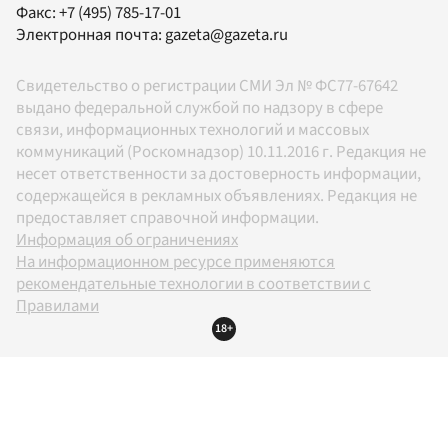
Факс:
+7 (495) 785-17-01
Электронная почта:
gazeta@gazeta.ru
Свидетельство о регистрации СМИ Эл № ФС77-67642
выдано федеральной службой по надзору в сфере
связи, информационных технологий и массовых
коммуникаций (Роскомнадзор) 10.11.2016 г. Редакция не
несет ответственности за достоверность информации,
содержащейся в рекламных объявлениях. Редакция не
предоставляет справочной информации.
Информация об ограничениях
На информационном ресурсе применяются
рекомендательные технологии в соответствии с
Правилами
18+