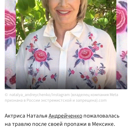
natalya_andreychenko/Instagram (владелец компания Meta
признана в России экстремистской и запрещена).com
Актриса Наталья
Андрейченко
пожаловалась
на травлю после своей пропажи в Мексике.