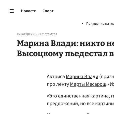
Новости
Спорт
Покушение на гл
16 ноября 2019 23:24
Культура
Марина Влади: никто не
Высоцкому пьедестал в
Актриса
Марина Влади
(призн
про ленту
Марты Месарош
«Их
«Это единственная картина, г
предложений, но все картины