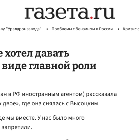
аву "Уралдронзавода"
Проблемы с бензином в России
Кризис с
 хотел давать
 виде главной роли
ан в РФ иностранным агентом) рассказала
 двое», где она снялась с Высоцким.
де мы вместе. У нас было много
 запретили.