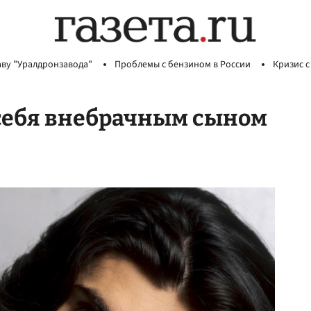
аву "Уралдронзавода"
Проблемы с бензином в России
Кризис с
 себя внебрачным сыном