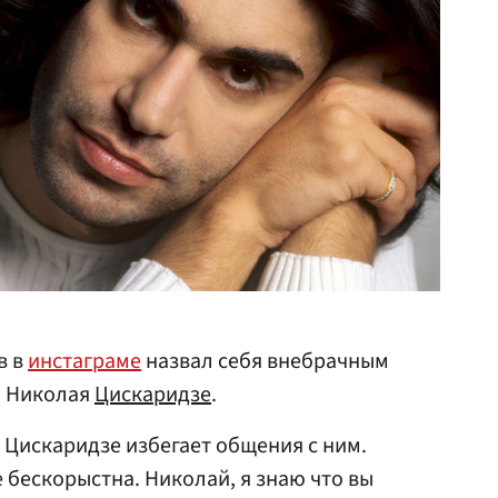
в в
инстаграме
назвал себя внебрачным
а Николая
Цискаридзе
.
 Цискаридзе избегает общения с ним.
бескорыстна. Николай, я знаю что вы