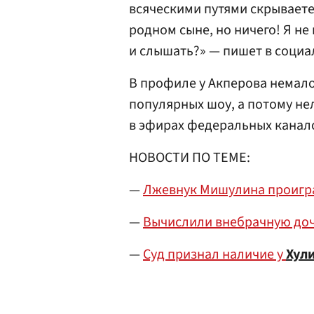
всяческими путями скрываетес
родном сыне, но ничего! Я не
и слышать?» — пишет в социа
В профиле у Акперова немал
популярных шоу, а потому не
в эфирах федеральных канал
НОВОСТИ ПО ТЕМЕ:
—
Лжевнук Мишулина проигра
—
Вычислили внебрачную до
—
Суд признал наличие у
Хул