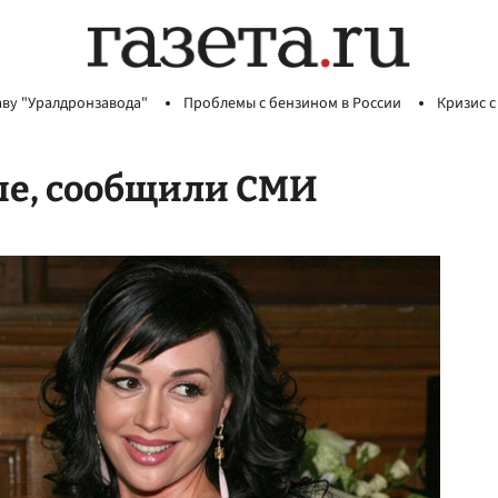
аву "Уралдронзавода"
Проблемы с бензином в России
Кризис с
ше, сообщили СМИ