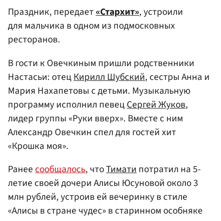
Праздник, передает
«Стархит»
, устроили
для мальчика в одном из подмосковных
ресторанов.
В гости к Овечкиным пришли родственники
Настасьи: отец
Кирилл Шубский
, сестры Анна и
Мария Нахапетовы с детьми. Музыкальную
программу исполнил певец
Сергей Жуков
,
лидер группы «Руки вверх». Вместе с ним
Александр Овечкин спел для гостей хит
«Крошка моя».
Ранее
сообщалось
, что
Тимати
потратил на 5-
летие своей дочери Алисы Юсуновой около 3
млн рублей, устроив ей вечеринку в стиле
«Алисы в стране чудес» в старинном особняке