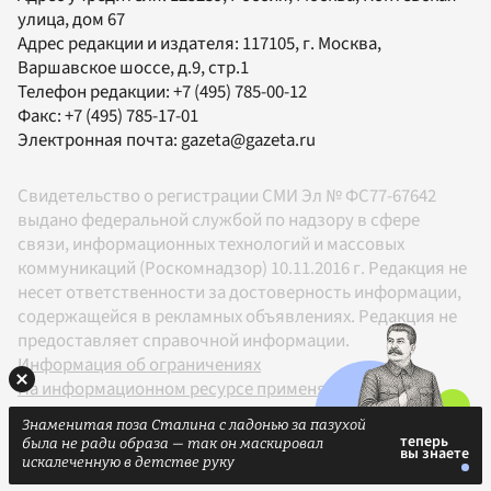
улица, дом 67
Адрес редакции и издателя:
117105
, г.
Москва
,
Варшавское шоссе, д.9, стр.1
Телефон редакции:
+7 (495) 785-00-12
Факс:
+7 (495) 785-17-01
Электронная почта:
gazeta@gazeta.ru
Свидетельство о регистрации СМИ Эл № ФС77-67642
выдано федеральной службой по надзору в сфере
связи, информационных технологий и массовых
коммуникаций (Роскомнадзор) 10.11.2016 г. Редакция не
несет ответственности за достоверность информации,
содержащейся в рекламных объявлениях. Редакция не
предоставляет справочной информации.
Информация об ограничениях
На информационном ресурсе применяются
рекомендательные технологии в соответствии с
Знаменитая поза Сталина с ладонью за пазухой
Правилами
была не ради образа — так он маскировал
18+
искалеченную в детстве руку