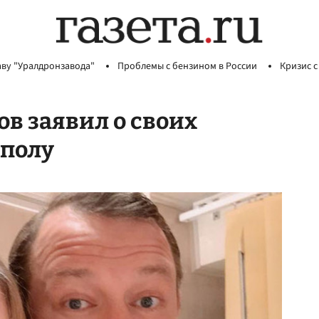
аву "Уралдронзавода"
Проблемы с бензином в России
Кризис с
в заявил о своих
 полу