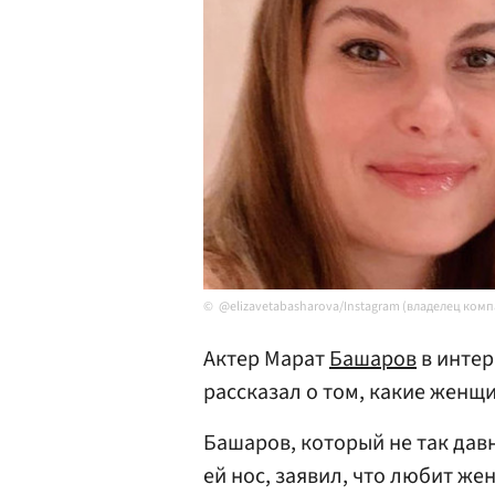
@elizavetabasharova/Instagram (владелец ком
Актер Марат
Башаров
в инте
рассказал о том, какие женщи
Башаров, который не так давн
ей нос, заявил, что любит же