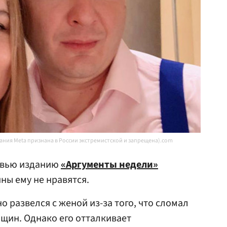
пания Meta признана в России экстремистской и запрещена).com
рвью изданию
«Аргументы недели»
ны ему не нравятся.
о развелся с женой из-за того, что сломал
нщин. Однако его отталкивает