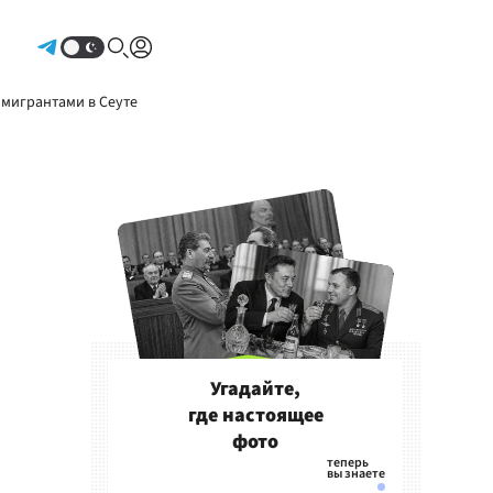
Авторизоваться
 мигрантами в Сеуте
Угадайте,
где настоящее
фото