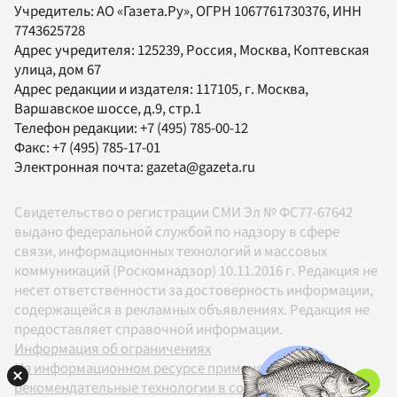
Учредитель:
АО «Газета.Ру»
, ОГРН 1067761730376, ИНН
7743625728
Адрес учредителя: 125239, Россия, Москва, Коптевская
улица, дом 67
Адрес редакции и издателя:
117105
, г.
Москва
,
Варшавское шоссе, д.9, стр.1
Телефон редакции:
+7 (495) 785-00-12
Факс:
+7 (495) 785-17-01
Электронная почта:
gazeta@gazeta.ru
Свидетельство о регистрации СМИ Эл № ФС77-67642
выдано федеральной службой по надзору в сфере
связи, информационных технологий и массовых
коммуникаций (Роскомнадзор) 10.11.2016 г. Редакция не
несет ответственности за достоверность информации,
содержащейся в рекламных объявлениях. Редакция не
предоставляет справочной информации.
Информация об ограничениях
На информационном ресурсе применяются
рекомендательные технологии в соответствии с