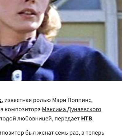
о
, известная ролью Мэри Поппинс,
жа композитора
Максима Дунаевского
олодой любовницей, передает
НТВ
.
мпозитор был женат семь раз, а теперь