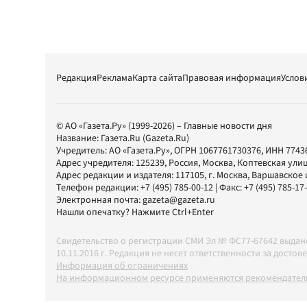
Редакция
Реклама
Карта сайта
Правовая информация
Услов
© АО «Газета.Ру» (1999-2026) – Главные новости дня
Название:
Газета.Ru
(Gazeta.Ru)
Учредитель:
АО «Газета.Ру»
, ОГРН 1067761730376, ИНН 7743
Адрес учредителя: 125239, Россия, Москва, Коптевская улиц
Адрес редакции и издателя:
117105
, г.
Москва
,
Варшавское шо
Телефон редакции:
+7 (495) 785-00-12
| Факс:
+7 (495) 785-17
Электронная почта:
gazeta@gazeta.ru
Нашли опечатку? Нажмите Ctrl+Enter
Свидетельство о регистрации СМИ Эл № ФС77-67642 выда
10.11.2016 г. Редакция не несет ответственности за дос
Информация об ограничениях
На информационном ресурсе применяются рекомендатель