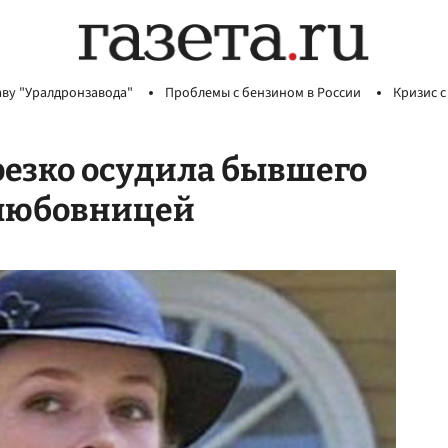
аву "Уралдронзавода"
Проблемы с бензином в России
Кризис с
резко осудила бывшего
с любовницей