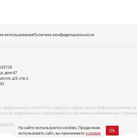
ия использования
Политика конфиденциальности
625728
а, дом 67
ссе, д.9, стр.1
-01
но федеральной службой по надзору в сфере связи, информационных т
товерность информации, содержащейся в рекламных объявлениях. Редак
ные технологии в соответствии с Правилами
На сайте используются cookies. Продолжая
Ok
использовать сайт, вы принимаете
условия