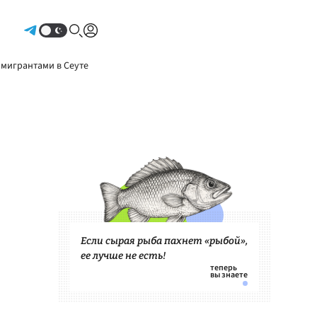
Авторизоваться
 мигрантами в Сеуте
Если сырая рыба пахнет «рыбой»,
ее лучше не есть!