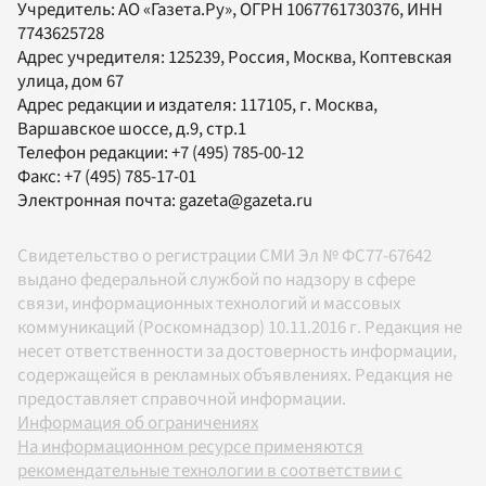
Учредитель:
АО «Газета.Ру»
, ОГРН 1067761730376, ИНН
7743625728
Адрес учредителя: 125239, Россия, Москва, Коптевская
улица, дом 67
Адрес редакции и издателя:
117105
, г.
Москва
,
Варшавское шоссе, д.9, стр.1
Телефон редакции:
+7 (495) 785-00-12
Факс:
+7 (495) 785-17-01
Электронная почта:
gazeta@gazeta.ru
Свидетельство о регистрации СМИ Эл № ФС77-67642
выдано федеральной службой по надзору в сфере
связи, информационных технологий и массовых
коммуникаций (Роскомнадзор) 10.11.2016 г. Редакция не
несет ответственности за достоверность информации,
содержащейся в рекламных объявлениях. Редакция не
предоставляет справочной информации.
Информация об ограничениях
На информационном ресурсе применяются
рекомендательные технологии в соответствии с