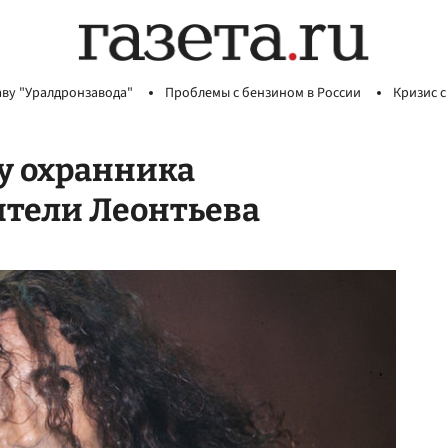
аву "Уралдронзавода"
Проблемы с бензином в России
Кризис с
у охранника
ители Леонтьева