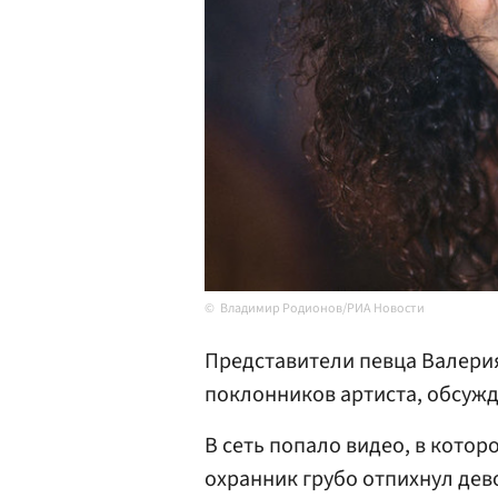
Владимир Родионов/РИА Новости
Представители певца Валери
поклонников артиста, обсуж
В сеть попало видео, в котор
охранник грубо отпихнул дев