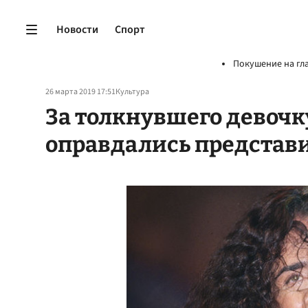
Новости
Спорт
Покушение на гл
26 марта 2019 17:51
Культура
За толкнувшего девочк
оправдались представ