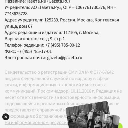
Название:
Газета.Ru
(Gazeta.Ru)
Учредитель:
АО «Газета.Ру»
, ОГРН 1067761730376, ИНН
7743625728
Адрес учредителя: 125239, Россия, Москва, Коптевская
улица, дом 67
Адрес редакции и издателя:
117105
, г.
Москва
,
Варшавское шоссе, д.9, стр.1
Телефон редакции:
+7 (495) 785-00-12
Факс:
+7 (495) 785-17-01
Электронная почта:
gazeta@gazeta.ru
Свидетельство о регистрации СМИ Эл № ФС77-67642
выдано федеральной службой по надзору в сфере
связи, информационных технологий и массовых
коммуникаций (Роскомнадзор) 10.11.2016 г. Редакция не
несет ответственности за достоверность информации,
содержащейся в рекламных объявлениях. Редакция не
предоставляет справочной информации.
Информация об ограничениях
На информационном ресурсе применяются