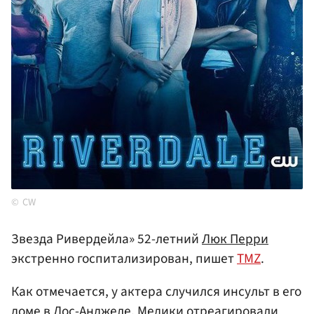
CW
Звезда Ривердейла» 52-летний
Люк Перри
экстренно госпитализирован, пишет
TMZ
.
Как отмечается, у актера случился инсульт в его
доме в Лос-Анджеле. Медики отреагировали