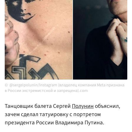
@sergeipolunin/Instagram (владелец компания Meta признана
в России экстремистской и запрещена).com
Танцовщик балета Сергей
Полунин
объяснил,
зачем сделал татуировку с портретом
президента России Владимира Путина.