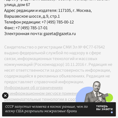
улица, дом 67
Адрес редакции и издателя:
117105
, г.
Москва
,
Варшавское шоссе, д.9, стр.1
Телефон редакции:
+7 (495) 785-00-12
Факс:
+7 (495) 785-17-01
Электронная почта:
gazeta@gazeta.ru
Свидетельство о регистрации СМИ Эл № ФС77-67642
выдано федеральной службой по надзору в сфере
связи, информационных технологий и массовых
коммуникаций (Роскомнадзор) 10.11.2016 г. Редакция не
несет ответственности за достоверность информации,
содержащейся в рекламных объявлениях. Редакция не
предоставляет справочной информации.
Информация об ограничениях
На информационном ресурсе применяются
рекомендательные технологии в соответствии с
Правилами
СССР запустил человека в космос раньше, чем по
18+
всему США разрешили межрасовые браки