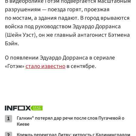
В видеоролике Готэм подвергается масштабным
разрушениям — поезда горят, проезжая
по мостам, а здания падают. В город врываются
войска под руководством Эдуардо Дорранса
(Шейн Уэст), он же главный антагонист Бэтмена
Бэйн.
О появлении Эдуардо Дорранса в сериале
«Готэм»
стало известно
в сентябре.
1
Галкин* потерял дар речи после слов Пугачевой о
Киеве
2
Кремль переиграл Литву: хитрость с Калининградом