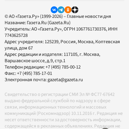
© АО «Газета.Ру» (1999-2026) – Главные новости дня
Название:
Газета.Ru
(Gazeta.Ru)
Учредитель:
АО «Газета.Ру»
, ОГРН 1067761730376, ИНН
7743625728
Адрес учредителя: 125239, Россия, Москва, Коптевская
улица, дом 67
Адрес редакции и издателя:
117105
, г.
Москва
,
Варшавское шоссе, д.9, стр.1
Телефон редакции:
+7 (495) 785-00-12
Факс:
+7 (495) 785-17-01
Электронная почта:
gazeta@gazeta.ru
Свидетельство о регистрации СМИ Эл № ФС77-67642
выдано федеральной службой по надзору в сфере
связи, информационных технологий и массовых
коммуникаций (Роскомнадзор) 10.11.2016 г. Редакция не
несет ответственности за достоверность информации,
содержащейся в рекламных объявлениях. Редакция не