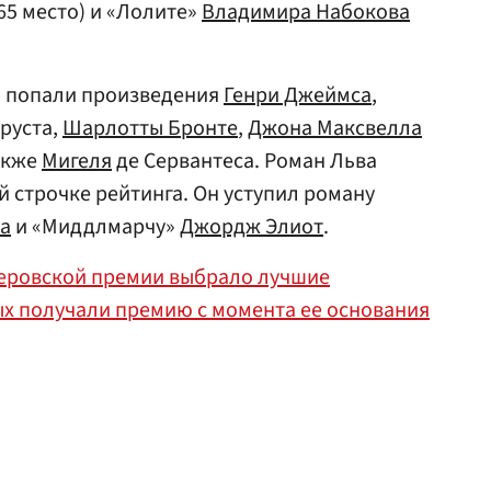
65 место) и «Лолите»
Владимира Набокова
н попали произведения
Генри Джеймса
,
руста,
Шарлотты Бронте
,
Джона Максвелла
также
Мигеля
де Сервантеса. Роман Льва
й строчке рейтинга. Он уступил роману
а
и «Миддлмарчу»
Джордж Элиот
.
еровской премии выбрало лучшие
ых получали премию с момента ее основания