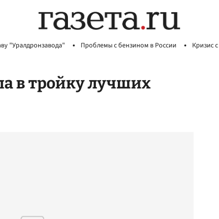
аву "Уралдронзавода"
Проблемы с бензином в России
Кризис с
а в тройку лучших