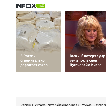
В России
Галкин* потерял дар
стремительно
речи после слов
дорожает сахар
Пугачевой о Киеве
Редакция
Реклама
Карта сайта
Правовая информация
Услов