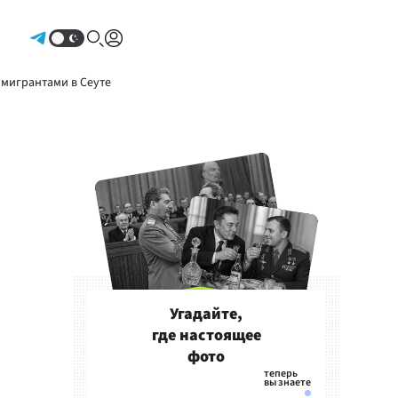
Авторизоваться
 мигрантами в Сеуте
Угадайте,
где настоящее
фото