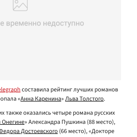
elegraph
составила рейтинг лучших романов
попала «
Анна Каренина
»
Льва Толстого
.
их также оказались четыре романа русских
и Онегине
» Александра Пушкина (88 место),
Федора Достоевского
(66 место), «Докторе