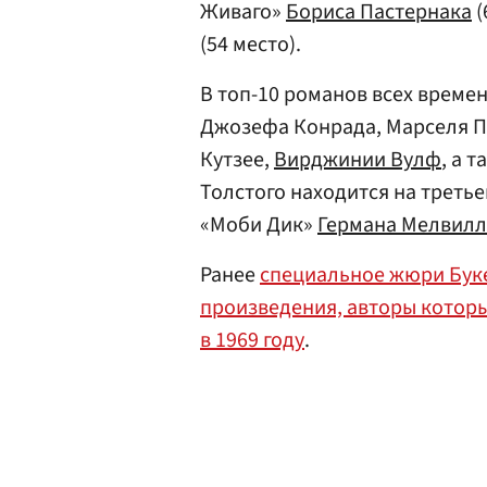
Живаго»
Бориса Пастернака
(
(54 место).
В топ-10 романов всех време
Джозефа Конрада, Марселя П
Кутзее,
Вирджинии Вулф
, а 
Толстого находится на третье
«Моби Дик»
Германа Мелвилл
Ранее
специальное жюри Бук
произведения, авторы котор
в 1969 году
.