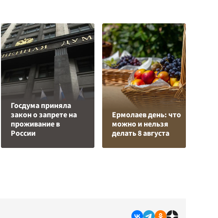
Госдума приняла
Р
закон о запрете на
Ермолаев день: что
в
проживание в
можно и нельзя
и
России
делать 8 августа
р