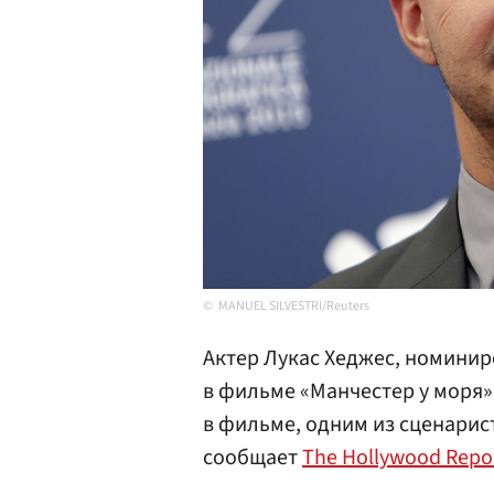
MANUEL SILVESTRI/Reuters
Актер Лукас Хеджес, номинир
в фильме «Манчестер у моря»
в фильме, одним из сценарис
сообщает
The Hollywood Repo