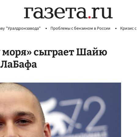
аву "Уралдронзавода"
Проблемы с бензином в России
Кризис с
у моря» сыграет Шайю
 ЛаБафа