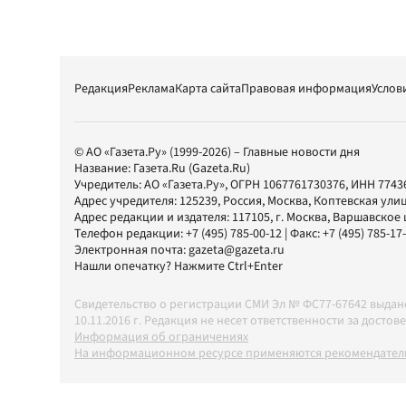
Редакция
Реклама
Карта сайта
Правовая информация
Услов
© АО «Газета.Ру» (1999-2026) – Главные новости дня
Название:
Газета.Ru
(Gazeta.Ru)
Учредитель:
АО «Газета.Ру»
, ОГРН 1067761730376, ИНН 7743
Адрес учредителя: 125239, Россия, Москва, Коптевская улиц
Адрес редакции и издателя:
117105
, г.
Москва
,
Варшавское шо
Телефон редакции:
+7 (495) 785-00-12
| Факс:
+7 (495) 785-17
Электронная почта:
gazeta@gazeta.ru
Нашли опечатку? Нажмите Ctrl+Enter
Свидетельство о регистрации СМИ Эл № ФС77-67642 выда
10.11.2016 г. Редакция не несет ответственности за дос
Информация об ограничениях
На информационном ресурсе применяются рекомендатель