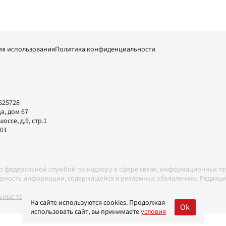
ия использования
Политика конфиденциальности
625728
а, дом 67
ссе, д.9, стр.1
-01
но федеральной службой по надзору в сфере связи, информационных т
товерность информации, содержащейся в рекламных объявлениях. Редак
ные технологии в соответствии с Правилами
На сайте используются cookies. Продолжая
Ok
использовать сайт, вы принимаете
условия