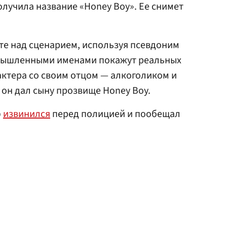
лучила название «Honey Boy». Ее снимет
те над сценарием, используя псевдоним
ымышленными именами покажут реальных
актера со своим отцом — алкоголиком и
он дал сыну прозвище Honey Boy.
ф
извинился
перед полицией и пообещал