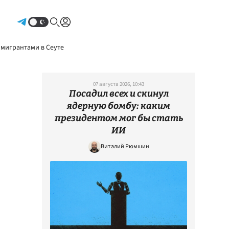
Авторизоваться
 мигрантами в Сеуте
07 августа 2026, 10:43
Посадил всех и скинул
ядерную бомбу: каким
президентом мог бы стать
ИИ
Виталий Рюмшин