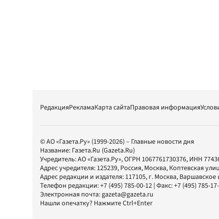
Редакция
Реклама
Карта сайта
Правовая информация
Услов
© АО «Газета.Ру» (1999-2026) – Главные новости дня
Название:
Газета.Ru
(Gazeta.Ru)
Учредитель:
АО «Газета.Ру»
, ОГРН 1067761730376, ИНН 7743
Адрес учредителя: 125239, Россия, Москва, Коптевская улиц
Адрес редакции и издателя:
117105
, г.
Москва
,
Варшавское шо
Телефон редакции:
+7 (495) 785-00-12
| Факс:
+7 (495) 785-17
Электронная почта:
gazeta@gazeta.ru
Нашли опечатку? Нажмите Ctrl+Enter