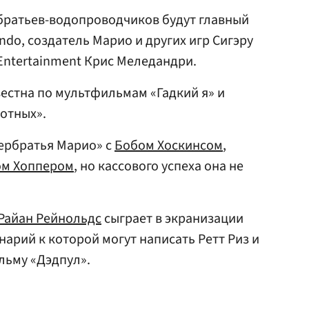
братьев-водопроводчиков будут главный
do, создатель Марио и других игр Сигэру
 Entertainment Крис Меледандри.
звестна по мультфильмам «Гадкий я» и
отных».
пербратья Марио» с
Бобом Хоскинсом
,
ом Хоппером
, но кассового успеха она не
Райан Рейнольдс
сыграет в экранизации
нарий к которой могут написать Ретт Риз и
льму «Дэдпул».