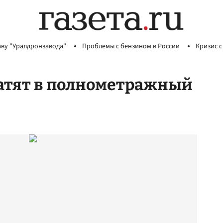
аву "Уралдронзавода"
Проблемы с бензином в России
Кризис с
ратят в полнометражный