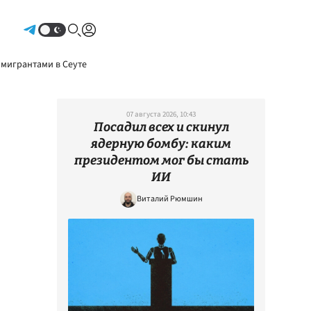
Авторизоваться
 мигрантами в Сеуте
07 августа 2026, 10:43
Посадил всех и скинул
ядерную бомбу: каким
президентом мог бы стать
ИИ
Виталий Рюмшин