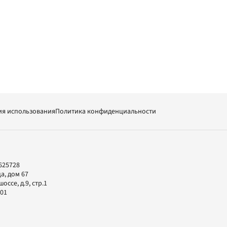
ия использования
Политика конфиденциальности
625728
а, дом 67
ссе, д.9, стр.1
-01