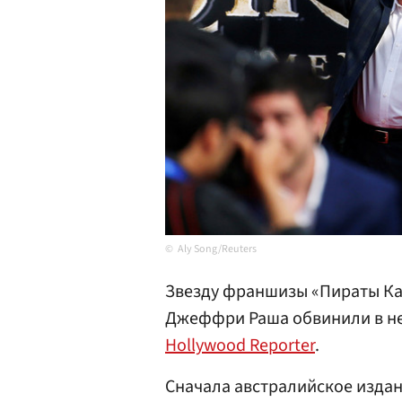
Aly Song/Reuters
Звезду франшизы «Пираты Ка
Джеффри Раша обвинили в н
Hollywood Reporter
.
Сначала австралийское издани