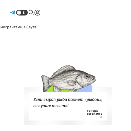
Авторизоваться
 мигрантами в Сеуте
Если сырая рыба пахнет «рыбой»,
ее лучше не есть!