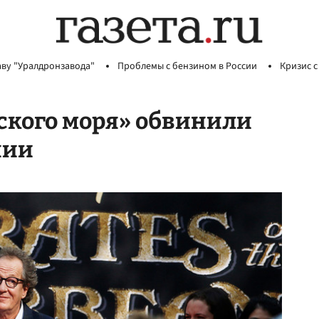
аву "Уралдронзавода"
Проблемы с бензином в России
Кризис с
ского моря» обвинили
нии