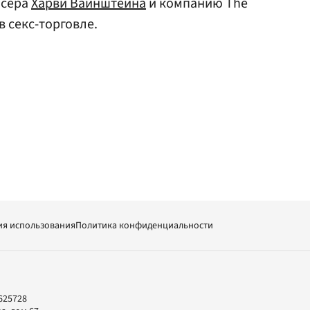
юсера
Харви Вайнштейна
и компанию The
 секс-торговле.
ия использования
Политика конфиденциальности
625728