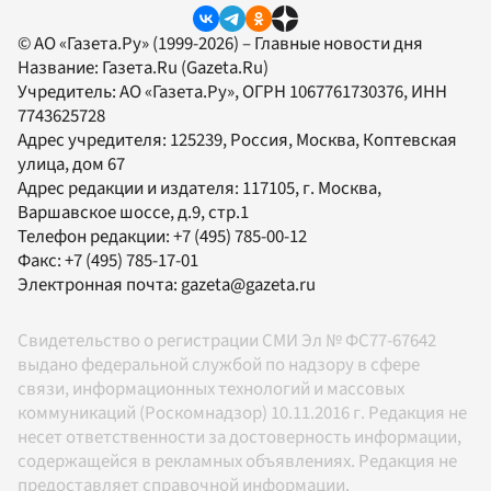
© АО «Газета.Ру» (1999-2026) – Главные новости дня
Название:
Газета.Ru
(Gazeta.Ru)
Учредитель:
АО «Газета.Ру»
, ОГРН 1067761730376, ИНН
7743625728
Адрес учредителя: 125239, Россия, Москва, Коптевская
улица, дом 67
Адрес редакции и издателя:
117105
, г.
Москва
,
Варшавское шоссе, д.9, стр.1
Телефон редакции:
+7 (495) 785-00-12
Факс:
+7 (495) 785-17-01
Электронная почта:
gazeta@gazeta.ru
Свидетельство о регистрации СМИ Эл № ФС77-67642
выдано федеральной службой по надзору в сфере
связи, информационных технологий и массовых
коммуникаций (Роскомнадзор) 10.11.2016 г. Редакция не
несет ответственности за достоверность информации,
содержащейся в рекламных объявлениях. Редакция не
предоставляет справочной информации.