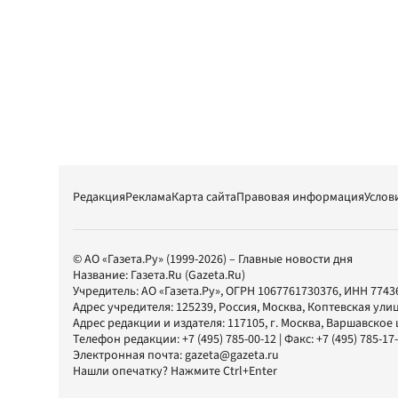
Редакция
Реклама
Карта сайта
Правовая информация
Услов
© АО «Газета.Ру» (1999-2026) – Главные новости дня
Название:
Газета.Ru
(Gazeta.Ru)
Учредитель:
АО «Газета.Ру»
, ОГРН 1067761730376, ИНН 7743
Адрес учредителя: 125239, Россия, Москва, Коптевская улиц
Адрес редакции и издателя:
117105
, г.
Москва
,
Варшавское шо
Телефон редакции:
+7 (495) 785-00-12
| Факс:
+7 (495) 785-17
Электронная почта:
gazeta@gazeta.ru
Нашли опечатку? Нажмите Ctrl+Enter