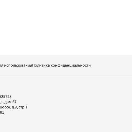
ия использования
Политика конфиденциальности
625728
а, дом 67
ссе, д.9, стр.1
-01