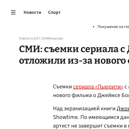
Новости
Спорт
Покушение на гл
9 августа 2017 13:54
Культура
СМИ: съемки сериала с
отложили из-за нового
Съемки
сериала «Пьюрити»
с
нового фильма о Джеймсе Бо
Над экранизацией книги
Джон
Showtime. По имеющимся данн
артист не завершит съемки в