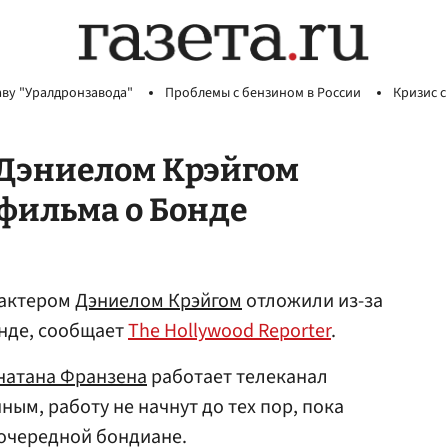
аву "Уралдронзавода"
Проблемы с бензином в России
Кризис с
 Дэниелом Крэйгом
 фильма о Бонде
 актером
Дэниелом Крэйгом
отложили из-за
нде, сообщает
The Hollywood Reporter
.
атана Франзена
работает телеканал
ым, работу не начнут до тех пор, пока
 очередной бондиане.