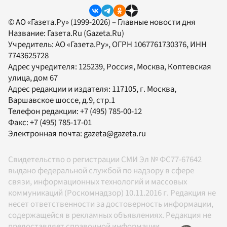
© АО «Газета.Ру» (1999-2026) – Главные новости дня
Название:
Газета.Ru
(Gazeta.Ru)
Учредитель:
АО «Газета.Ру»
, ОГРН 1067761730376, ИНН
7743625728
Адрес учредителя: 125239, Россия, Москва, Коптевская
улица, дом 67
Адрес редакции и издателя:
117105
, г.
Москва
,
Варшавское шоссе, д.9, стр.1
Телефон редакции:
+7 (495) 785-00-12
Факс:
+7 (495) 785-17-01
Электронная почта:
gazeta@gazeta.ru
Свидетельство о регистрации СМИ Эл № ФС77-67642
выдано федеральной службой по надзору в сфере
связи, информационных технологий и массовых
коммуникаций (Роскомнадзор) 10.11.2016 г. Редакция не
несет ответственности за достоверность информации,
содержащейся в рекламных объявлениях. Редакция не
предоставляет справочной информации.