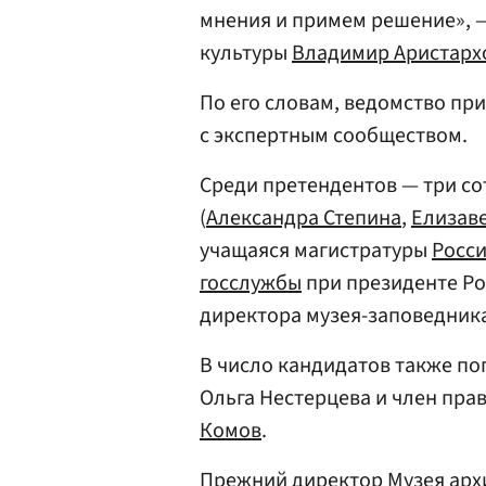
мнения и примем решение», 
культуры
Владимир Аристарх
По его словам, ведомство пр
с экспертным сообществом.
Среди претендентов — три с
(
Александра Степина
,
Елизав
учащаяся магистратуры
Росси
госслужбы
при президенте Р
директора музея-заповедник
В число кандидатов также п
Ольга Нестерцева и член пра
Комов
.
Прежний директор Музея ар