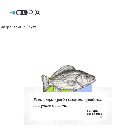
Авторизоваться
 мигрантами в Сеуте
Если сырая рыба пахнет «рыбой»,
ее лучше не есть!