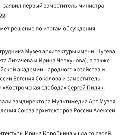
— заявил первый заместитель министра
ов
.
имет решение по итогам обсуждения
отрудника Музея архитектуры имени Щусева
ета Лихачева
и
Ирина Чепкунова
), а также
йской академии народного хозяйства и
оссии
Евгения Соколова
и заместитель
а «Костромская слобода»
Сергей Пиляк
.
опали замдиректора Мультимедиа Арт Музея
вления Союза архитекторов России
Алексей
хитектуры
Ирина Коробьина
ушла со своей