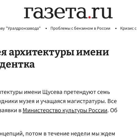
аву "Уралдронзавода"
Проблемы с бензином в России
Кризис с
ея архитектуры имени
удентка
итектуры имени Щусева претендуют семь
удники музея и учащаяся магистратуры. Все
заявки в
Министерство культуры России
. Об
нцепций, потом в течение недели мы ждем