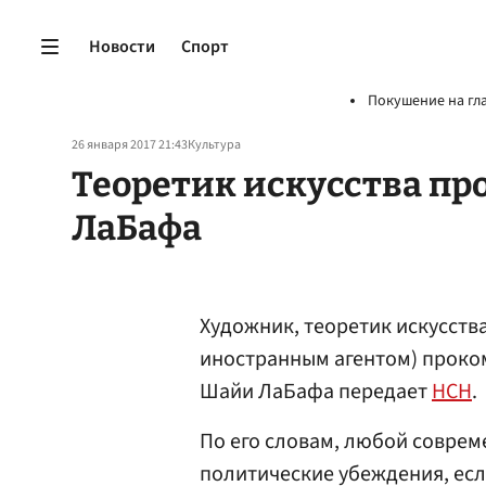
Новости
Спорт
Покушение на гл
26 января 2017 21:43
Культура
Теоретик искусства пр
ЛаБафа
Художник, теоретик искусств
иностранным агентом) проко
Шайи ЛаБафа передает
НСН
.
По его словам, любой соврем
политические убеждения, есл