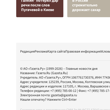
Галкин* потерял дар
В России
речи после слов
стремительно
Пугачевой о Киеве
дорожает сахар
Редакция
Реклама
Карта сайта
Правовая информация
Услов
© АО «Газета.Ру» (1999-2026) – Главные новости дня
Название:
Газета.Ru
(Gazeta.Ru)
Учредитель:
АО «Газета.Ру»
, ОГРН 1067761730376, ИНН 7743
Адрес учредителя: 125239, Россия, Москва, Коптевская улиц
Адрес редакции и издателя:
117105
, г.
Москва
,
Варшавское шо
Телефон редакции:
+7 (495) 785-00-12
| Факс:
+7 (495) 785-17
Электронная почта:
gazeta@gazeta.ru
Нашли опечатку? Нажмите Ctrl+Enter
Свидетельство о регистрации СМИ Эл № ФС77-67642 выда