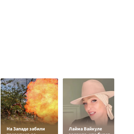
На Западе забили
Лайма Вайкуле
Р