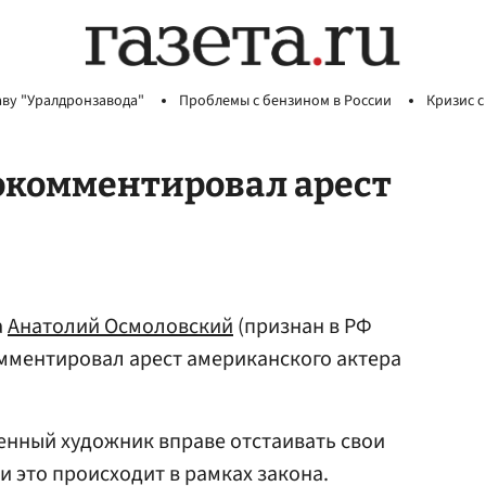
аву "Уралдронзавода"
Проблемы с бензином в России
Кризис с
окомментировал арест
а
Анатолий Осмоловский
(признан в РФ
мментировал арест американского актера
енный художник вправе отстаивать свои
и это происходит в рамках закона.