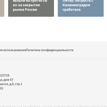
вышли на протесты
Литву: хитрость с
из-за закрытия
Калининградом
рынка России
сработала
ия использования
Политика конфиденциальности
625728
а, дом 67
ссе, д.9, стр.1
-01
но федеральной службой по надзору в сфере связи, информационных т