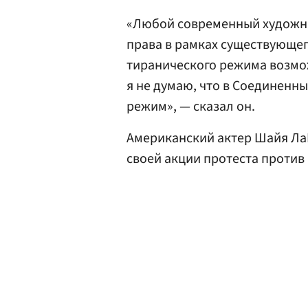
«Любой современный художни
права в рамках существующег
тиранического режима возмож
я не думаю, что в Соединенн
режим», — сказал он.
Американский актер Шайя Л
своей акции протеста проти