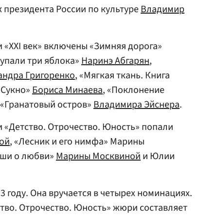
 президента России по культуре
Владимир
 «XXI век» включены «Зимняя дорога»
а упали три яблока»
Наринэ Абгарян
,
андра Григоренко
, «Мягкая ткань. Книга
: Сукно»
Бориса Минаева
, «Поклонение
 «Гранатовый остров»
Владимира Эйснера
.
 «Детство. Отрочество. Юность» попали
ой
, «Лесник и его нимфа» Марины
иши о любви»
Марины Москвиной
и Юлии
 году. Она вручается в четырех номинациях.
тство. Отрочество. Юность» жюри составляет