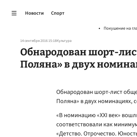
Новости
Спорт
Покушение на гл
14 сентября 2016 15:18
Культура
Обнародован шорт-лис
Поляна» в двух номин
Обнародован шорт-лист обще
Поляна» в двух номинациях,
«В номинацию «XXI век» вошл
соответствовали как минимум
«Детство. Отрочество. Юност