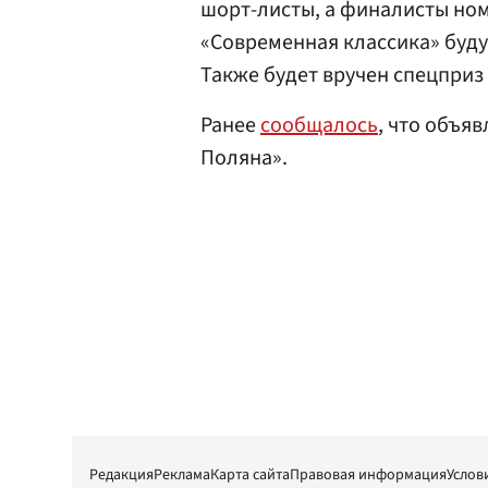
шорт-листы, а финалисты но
«Современная классика» буду
Также будет вручен спецприз
Ранее
сообщалось
, что объя
Поляна».
Редакция
Реклама
Карта сайта
Правовая информация
Услов