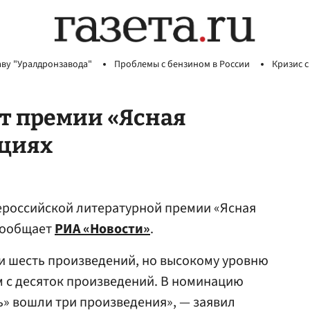
аву "Уралдронзавода"
Проблемы с бензином в России
Кризис с
т премии «Ясная
ациях
российской литературной премии «Ясная
 сообщает
РИА «Новости»
.
и шесть произведений, но высокому уровню
 с десяток произведений. В номинацию
ь» вошли три произведения», — заявил