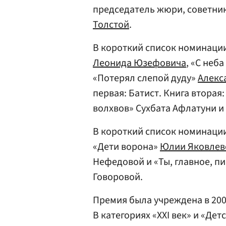
председатель жюри, советник
Толстой
.
В короткий список номинации
Леонида Юзефовича
, «С неб
«Потерял слепой дуду»
Алекс
первая: Батист. Книга вторая
волхвов» Сухбата Афлатуни и
В короткий список номинации
«Дети ворона»
Юлии Яковлев
Нефедовой и «Ты, главное, п
Говоровой.
Премия была учреждена в 2003
В категориях «XXI век» и «Де