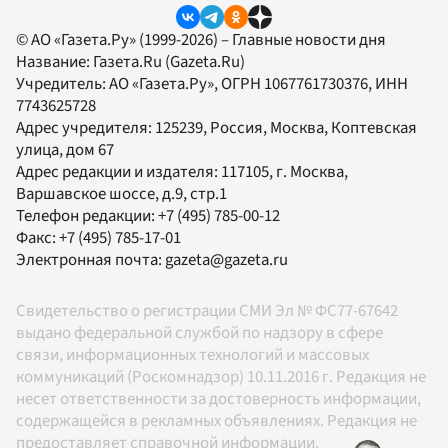
© АО «Газета.Ру» (1999-2026) – Главные новости дня
Название:
Газета.Ru
(Gazeta.Ru)
Учредитель:
АО «Газета.Ру»
, ОГРН 1067761730376, ИНН
7743625728
Адрес учредителя: 125239, Россия, Москва, Коптевская
улица, дом 67
Адрес редакции и издателя:
117105
, г.
Москва
,
Варшавское шоссе, д.9, стр.1
Телефон редакции:
+7 (495) 785-00-12
Факс:
+7 (495) 785-17-01
Электронная почта:
gazeta@gazeta.ru
Свидетельство о регистрации СМИ Эл № ФС77-67642
выдано федеральной службой по надзору в сфере
связи, информационных технологий и массовых
коммуникаций (Роскомнадзор) 10.11.2016 г. Редакция не
несет ответственности за достоверность информации,
содержащейся в рекламных объявлениях. Редакция не
предоставляет справочной информации.