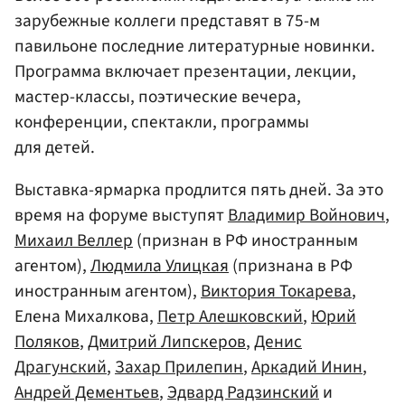
зарубежные коллеги представят в 75-м
павильоне последние литературные новинки.
Программа включает презентации, лекции,
мастер-классы, поэтические вечера,
конференции, спектакли, программы
для детей.
Выставка-ярмарка продлится пять дней. За это
время на форуме выступят
Владимир Войнович
,
Михаил Веллер
(признан в РФ иностранным
агентом),
Людмила Улицкая
(признана в РФ
иностранным агентом),
Виктория Токарева
,
Елена Михалкова,
Петр Алешковский
,
Юрий
Поляков
,
Дмитрий Липскеров
,
Денис
Драгунский
,
Захар Прилепин
,
Аркадий Инин
,
Андрей Дементьев
,
Эдвард Радзинский
и