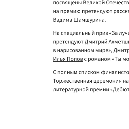
посвящены Великой Отечестве
на премию претендуют расск
Вадима Шамшурина.
На специальный приз «За луч
претендуют Дмитрий Ахметши
в нарисованном мире», Дмит
Илья Попов
с романом «Ты мо
С полным списком финалисто
Торжественная церемония на
литературной премии «Дебют»