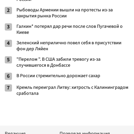
2
Рыбоводы Армении вышли на протесты из-за
закрытия рынка России
3
Галкин* потерял дар речи после слов Пугачевой о
Киеве
4
Зеленский неприлично повел cебя в присутствии
фон дер Ляйен
5
"Перелом ". В США забили тревогу из-за
случившегося в Донбассе
6
В России стремительно дорожает сахар
7
Кремль переиграл Литву: хитрость с Калининградом
сработала
Редакция
Правовая информация