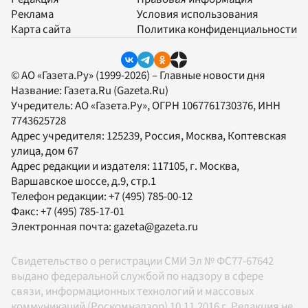
Реклама
Условия использования
Карта сайта
Политика конфиденциальности
© АО «Газета.Ру» (1999-2026) – Главные новости дня
Название:
Газета.Ru
(Gazeta.Ru)
Учредитель:
АО «Газета.Ру»
, ОГРН 1067761730376, ИНН
7743625728
Адрес учредителя: 125239, Россия, Москва, Коптевская
улица, дом 67
Адрес редакции и издателя:
117105
, г.
Москва
,
Варшавское шоссе, д.9, стр.1
Телефон редакции:
+7 (495) 785-00-12
Факс:
+7 (495) 785-17-01
Электронная почта:
gazeta@gazeta.ru
Свидетельство о регистрации СМИ Эл № ФС77-67642
выдано федеральной службой по надзору в сфере
связи, информационных технологий и массовых
коммуникаций (Роскомнадзор) 10.11.2016 г. Редакция не