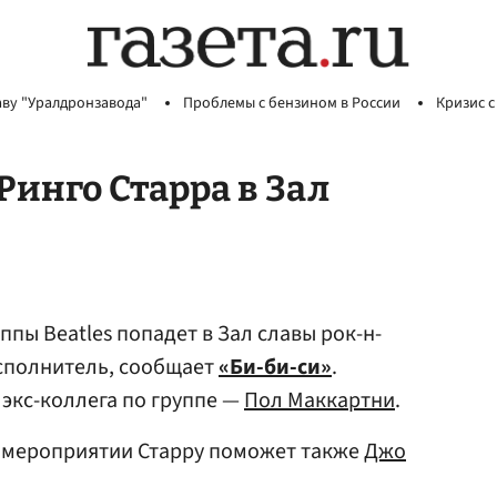
аву "Уралдронзавода"
Проблемы с бензином в России
Кризис с
Ринго Старра в Зал
ппы Beatles попадет в Зал славы рок-н-
сполнитель, сообщает
«Би-би-си»
.
экс-коллега по группе —
Пол Маккартни
.
 мероприятии Старру поможет также
Джо