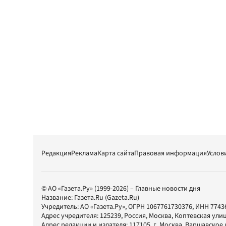
Редакция
Реклама
Карта сайта
Правовая информация
Услов
© АО «Газета.Ру» (1999-2026) – Главные новости дня
Название:
Газета.Ru
(Gazeta.Ru)
Учредитель:
АО «Газета.Ру»
, ОГРН 1067761730376, ИНН 7743
Адрес учредителя: 125239, Россия, Москва, Коптевская улиц
Адрес редакции и издателя:
117105
, г.
Москва
,
Варшавское шо