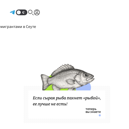
Авторизоваться
 мигрантами в Сеуте
Если сырая рыба пахнет «рыбой»,
ее лучше не есть!