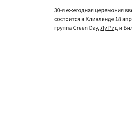
30-я ежегодная церемония вв
состоится в Кливленде 18 апр
группа Green Day,
Лу Рид
и Бил