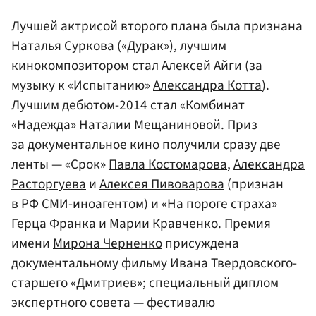
Лучшей актрисой второго плана была признана
Наталья Суркова
(«Дурак»), лучшим
кинокомпозитором стал Алексей Айги (за
музыку к «Испытанию»
Александра Котта
).
Лучшим дебютом-2014 стал «Комбинат
«Надежда»
Наталии Мещаниновой
. Приз
за документальное кино получили сразу две
ленты — «Срок»
Павла Костомарова
,
Александра
Расторгуева
и
Алексея Пивоварова
(признан
в РФ СМИ-иноагентом) и «На пороге страха»
Герца Франка и
Марии Кравченко
. Премия
имени
Мирона Черненко
присуждена
документальному фильму Ивана Твердовского-
старшего «Дмитриев»; специальный диплом
экспертного совета — фестивалю