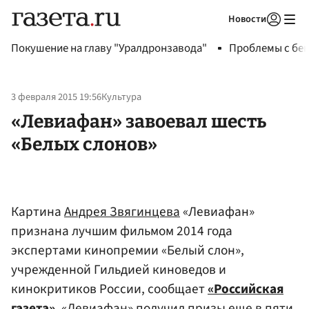
Новости
Авторизоваться
Покушение на главу "Уралдронзавода"
Проблемы с бен
3 февраля 2015 19:56
Культура
«Левиафан» завоевал шесть
«Белых слонов»
Картина
Андрея Звягинцева
«Левиафан»
признана лучшим фильмом 2014 года
экспертами кинопремии «Белый слон»,
учрежденной Гильдией киноведов и
кинокритиков России, сообщает
«Российская
газета»
. «Левиафан» получил призы еще в пяти