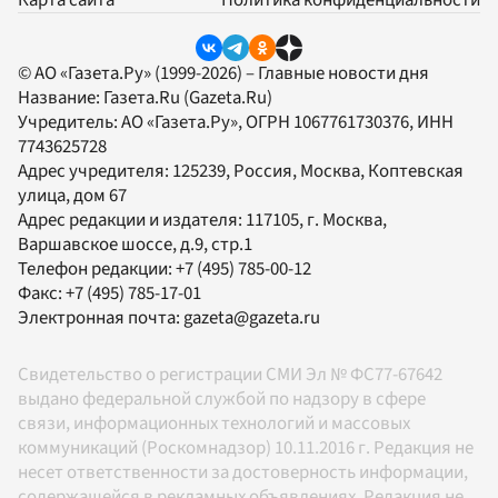
Карта сайта
Политика конфиденциальности
© АО «Газета.Ру» (1999-2026) – Главные новости дня
Название:
Газета.Ru
(Gazeta.Ru)
Учредитель:
АО «Газета.Ру»
, ОГРН 1067761730376, ИНН
7743625728
Адрес учредителя: 125239, Россия, Москва, Коптевская
улица, дом 67
Адрес редакции и издателя:
117105
, г.
Москва
,
Варшавское шоссе, д.9, стр.1
Телефон редакции:
+7 (495) 785-00-12
Факс:
+7 (495) 785-17-01
Электронная почта:
gazeta@gazeta.ru
Свидетельство о регистрации СМИ Эл № ФС77-67642
выдано федеральной службой по надзору в сфере
связи, информационных технологий и массовых
коммуникаций (Роскомнадзор) 10.11.2016 г. Редакция не
несет ответственности за достоверность информации,
содержащейся в рекламных объявлениях. Редакция не