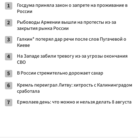
1
Госдума приняла закон о запрете на проживание в
России
2
Рыбоводы Армении вышли на протесты из-за
закрытия рынка России
3
Галкин* потерял дар речи после слов Пугачевой о
Киеве
4
На Западе забили тревогу из-за угрозы окончания
СВО
5
В России стремительно дорожает сахар
6
Кремль переиграл Литву: хитрость с Калининградом
сработала
7
Ермолаев день: что можно и нельзя делать 8 августа