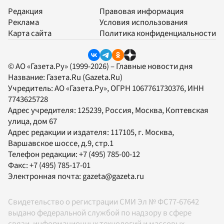
Редакция
Правовая информация
Реклама
Условия использования
Карта сайта
Политика конфиденциальности
© АО «Газета.Ру» (1999-2026) – Главные новости дня
Название:
Газета.Ru
(Gazeta.Ru)
Учредитель:
АО «Газета.Ру»
, ОГРН 1067761730376, ИНН
7743625728
Адрес учредителя: 125239, Россия, Москва, Коптевская
улица, дом 67
Адрес редакции и издателя:
117105
, г.
Москва
,
Варшавское шоссе, д.9, стр.1
Телефон редакции:
+7 (495) 785-00-12
Факс:
+7 (495) 785-17-01
Электронная почта:
gazeta@gazeta.ru
Свидетельство о регистрации СМИ Эл № ФС77-67642
выдано федеральной службой по надзору в сфере
связи, информационных технологий и массовых