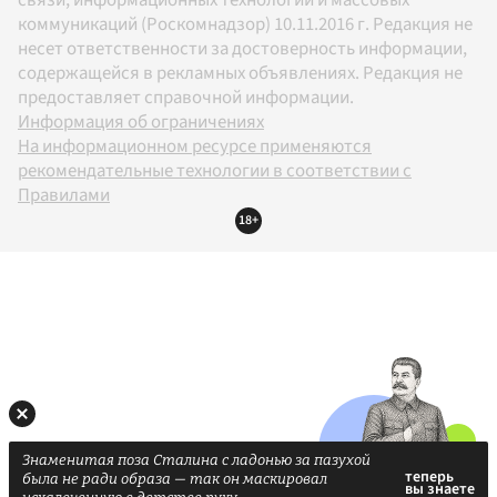
коммуникаций (Роскомнадзор) 10.11.2016 г. Редакция не
несет ответственности за достоверность информации,
содержащейся в рекламных объявлениях. Редакция не
предоставляет справочной информации.
Информация об ограничениях
На информационном ресурсе применяются
рекомендательные технологии в соответствии с
Правилами
18+
Знаменитая поза Сталина с ладонью за пазухой
была не ради образа — так он маскировал