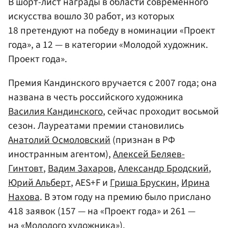
В шорт-лист награды в области современного
искусства вошло 30 работ, из которых
18 претендуют на победу в номинации «Проект
года», а 12 — в категории «Молодой художник.
Проект года».
Премия Кандинского вручается с 2007 года; она
названа в честь российского художника
Василия Кандинского
, сейчас проходит восьмой
сезон. Лауреатами премии становились
Анатолий Осмоловский
(признан в РФ
иностранным агентом),
Алексей Беляев-
Гинтовт
,
Вадим Захаров
,
Александр Бродский
,
Юрий Альберт
, AES+F и
Гриша Брускин
,
Ирина
Нахова
. В этом году на премию было прислано
418 заявок (157 — на «Проект года» и 261 —
на «Молодого художника»).