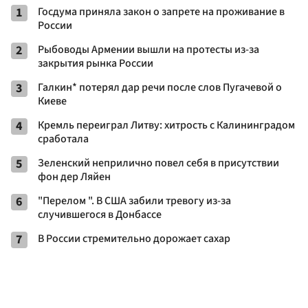
1
Госдума приняла закон о запрете на проживание в
России
2
Рыбоводы Армении вышли на протесты из-за
закрытия рынка России
3
Галкин* потерял дар речи после слов Пугачевой о
Киеве
4
Кремль переиграл Литву: хитрость с Калининградом
сработала
5
Зеленский неприлично повел cебя в присутствии
фон дер Ляйен
6
"Перелом ". В США забили тревогу из-за
случившегося в Донбассе
7
В России стремительно дорожает сахар