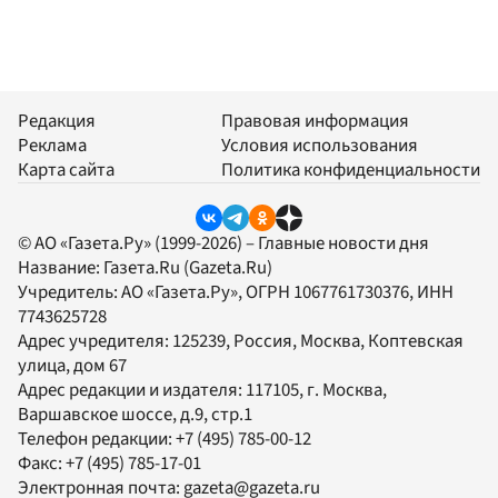
Редакция
Правовая информация
Реклама
Условия использования
Карта сайта
Политика конфиденциальности
© АО «Газета.Ру» (1999-2026) – Главные новости дня
Название:
Газета.Ru
(Gazeta.Ru)
Учредитель:
АО «Газета.Ру»
, ОГРН 1067761730376, ИНН
7743625728
Адрес учредителя: 125239, Россия, Москва, Коптевская
улица, дом 67
Адрес редакции и издателя:
117105
, г.
Москва
,
Варшавское шоссе, д.9, стр.1
Телефон редакции:
+7 (495) 785-00-12
Факс:
+7 (495) 785-17-01
Электронная почта:
gazeta@gazeta.ru