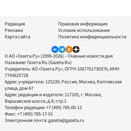
Редакция
Правовая информация
Реклама
Условия использования
Карта сайта
Политика конфиденциальности
© АО «Газета.Ру» (1999-2026) – Главные новости дня
Название:
Газета.Ru
(Gazeta.Ru)
Учредитель:
АО «Газета.Ру»
, ОГРН 1067761730376, ИНН
7743625728
Адрес учредителя: 125239, Россия, Москва, Коптевская
улица, дом 67
Адрес редакции и издателя:
117105
, г.
Москва
,
Варшавское шоссе, д.9, стр.1
Телефон редакции:
+7 (495) 785-00-12
Факс:
+7 (495) 785-17-01
Электронная почта:
gazeta@gazeta.ru