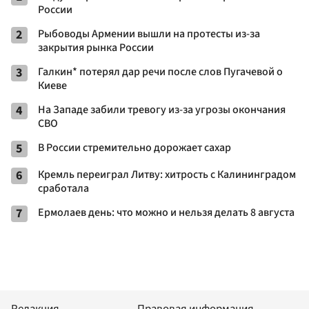
России
2
Рыбоводы Армении вышли на протесты из-за
закрытия рынка России
3
Галкин* потерял дар речи после слов Пугачевой о
Киеве
4
На Западе забили тревогу из-за угрозы окончания
СВО
5
В России стремительно дорожает сахар
6
Кремль переиграл Литву: хитрость с Калининградом
сработала
7
Ермолаев день: что можно и нельзя делать 8 августа
Редакция
Правовая информация