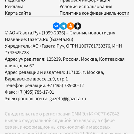
Реклама
Условия использования
Карта сайта
Политика конфиденциальности
© АО «Газета.Ру» (1999-2026) – Главные новости дня
Название:
Газета.Ru
(Gazeta.Ru)
Учредитель:
АО «Газета.Ру»
, ОГРН 1067761730376, ИНН
7743625728
Адрес учредителя: 125239, Россия, Москва, Коптевская
улица, дом 67
Адрес редакции и издателя:
117105
, г.
Москва
,
Варшавское шоссе, д.9, стр.1
Телефон редакции:
+7 (495) 785-00-12
Факс:
+7 (495) 785-17-01
Электронная почта:
gazeta@gazeta.ru
Свидетельство о регистрации СМИ Эл № ФС77-67642
выдано федеральной службой по надзору в сфере
связи, информационных технологий и массовых
коммуникаций (Роскомнадзор) 10.11.2016 г. Редакция не