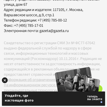
улица, дом 67
Адрес редакции и издателя:
117105
, г.
Москва
,
Варшавское шоссе, д.9, стр.1
Телефон редакции:
+7 (495) 785-00-12
Факс:
+7 (495) 785-17-01
Электронная почта:
gazeta@gazeta.ru
Свидетельство о регистрации СМИ Эл № ФС77-67642
выдано федеральной службой по надзору в сфере
связи, информационных технологий и массовых
коммуникаций (Роскомнадзор) 10.11.2016 г. Редакция не
несет ответственности за достоверность информации,
содержащейся в рекламных объявлениях. Редакция не
предоставляет справочной информации.
Информация об ограничениях
На информационном ресурсе применяются
рекомендательные технологии в соответствии с
Правилами
Угадайте, где
настоящее фото
18+