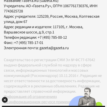
Название:
Газета.Ru
(Gazeta.Ru)
Учредитель:
АО «Газета.Ру»
, ОГРН 1067761730376, ИНН
7743625728
Адрес учредителя: 125239, Россия, Москва, Коптевская
улица, дом 67
Адрес редакции и издателя:
117105
, г.
Москва
,
Варшавское шоссе, д.9, стр.1
Телефон редакции:
+7 (495) 785-00-12
Факс:
+7 (495) 785-17-01
Электронная почта:
gazeta@gazeta.ru
Свидетельство о регистрации СМИ Эл № ФС77-67642
выдано федеральной службой по надзору в сфере
связи, информационных технологий и массовых
коммуникаций (Роскомнадзор) 10.11.2016 г. Редакция не
несет ответственности за достоверность информации,
содержащейся в рекламных объявлениях. Редакция не
предоставляет справочной информации.
Информация об ограничениях
На информационном ресурсе применяются