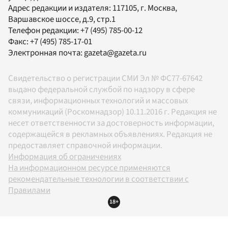
Адрес редакции и издателя:
117105
, г.
Москва
,
Варшавское шоссе, д.9, стр.1
Телефон редакции:
+7 (495) 785-00-12
Факс:
+7 (495) 785-17-01
Электронная почта:
gazeta@gazeta.ru
Свидетельство о регистрации СМИ Эл № ФС77-67642
выдано федеральной службой по надзору в сфере
связи, информационных технологий и массовых
коммуникаций (Роскомнадзор) 10.11.2016 г. Редакция не
несет ответственности за достоверность информации,
содержащейся в рекламных объявлениях. Редакция не
предоставляет справочной информации.
Информация об ограничениях
На информационном ресурсе применяются
рекомендательные технологии в соответствии с
Правилами
18+