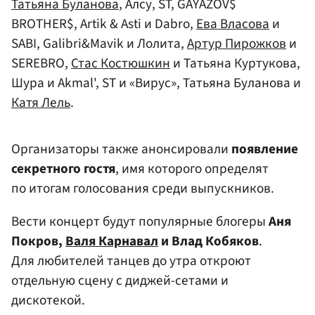
Татьяна Буланова
, Алсу, ST, GAYAZOV$
BROTHER$, Artik & Asti и Dabro,
Ева Власова
и
SABI, Galibri&Mavik и Лолита,
Артур Пирожков
и
SEREBRO,
Стас Костюшкин
и Татьяна Куртукова,
Шура и Akmal', ST и «Вирус», Татьяна Буланова и
Катя Лель
.
Организаторы также анонсировали
появление
секретного гостя
, имя которого определят
по итогам голосования среди выпускников.
Вести концерт будут популярные блогеры
Аня
Покров,
Валя Карнавал
и Влад Кобяков
.
Для любителей танцев до утра откроют
отдельную сцену с диджей-сетами и
дискотекой.