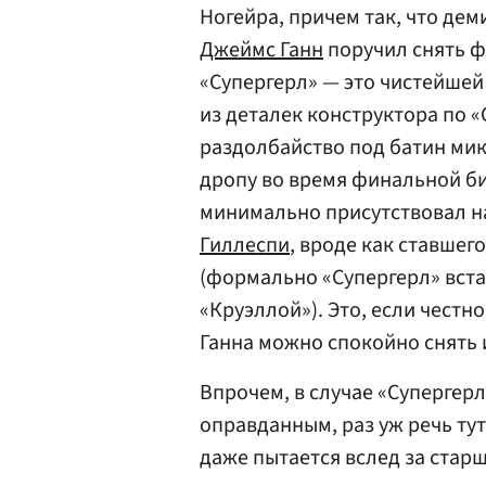
Ногейра, причем так, что де
Джеймс Ганн
поручил снять ф
«Супергерл» — это чистейшей
из деталек конструктора по 
раздолбайство под батин мик
дропу во время финальной би
минимально присутствовал 
Гиллеспи
, вроде как ставшег
(формально «Супергерл» встае
«Круэллой»). Это, если честн
Ганна можно спокойно снять и
Впрочем, в случае «Супергер
оправданным, раз уж речь ту
даже пытается вслед за стар