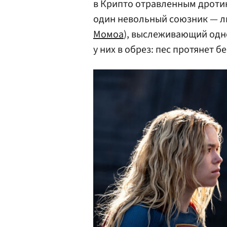
в Крипто отравленным дротик
один невольный союзник — ли
Момоа
), выслеживающий одн
у них в обрез: пес протянет б