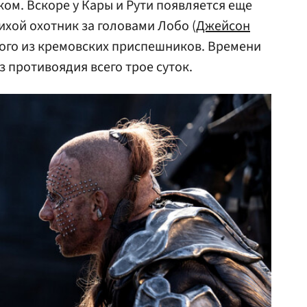
ом. Вскоре у Кары и Рути появляется еще
хой охотник за головами Лобо (
Джейсон
ого из кремовских приспешников. Времени
ез противоядия всего трое суток.