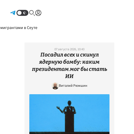
Авторизоваться
 мигрантами в Сеуте
07 августа 2026, 10:43
Посадил всех и скинул
ядерную бомбу: каким
президентом мог бы стать
ИИ
Виталий Рюмшин