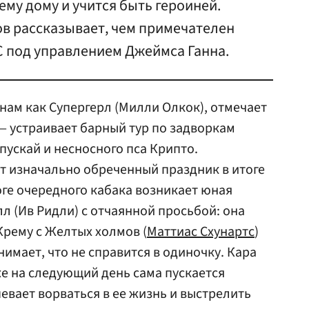
ему дому и учится быть героиней.
в рассказывает, чем примечателен
 под управлением Джеймса Ганна.
янам как Супергерл (Милли Олкок), отмечает
 — устраивает барный тур по задворкам
пускай и несносного пса Крипто.
от изначально обреченный праздник в итоге
оге очередного кабака возникает юная
л (Ив Ридли) с отчаянной просьбой: она
Крему с Желтых холмов (
Маттиас Схунартс
)
нимает, что не справится в одиночку. Кара
же на следующий день сама пускается
евает ворваться в ее жизнь и выстрелить