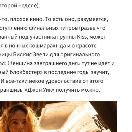
второй неделе).
-то, плохое кино. То есть оно, разумеется,
аступлению финальных титров (разве что
анный под участника группы Kiss, может
я в ночных кошмарах), да и о красоте
ницы Билкис Эвели для оригинального
рл: Женщина завтрашнего дня» тут не идет и
вый блокбастер» в последние годы звучит,
 И все-таки некое удовольствие от этого
франшизы «Джон Уик» получить можно.