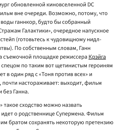
миург обновленной киновселенной DC
ильм вне очереди. Возможно, потому, что
 воды ганнкор, будто бы собранный
«Стражам Галактики», очередное напускное
стейп (готовьтесь к чудовищному нидл-
твы). По собственным словам, Ганн
на съемочной площадке режиссера
Крэйга
о спецом по таким вот щетинистым героиням
т в один ряд с «Тоня против всех» и
о, почти настораживает: выходит, фильм
 без Ганна.
л» такое сходство можно назвать
т идет о родственнице Супермена. Фильм
шим братом сохранять некоторую претензию