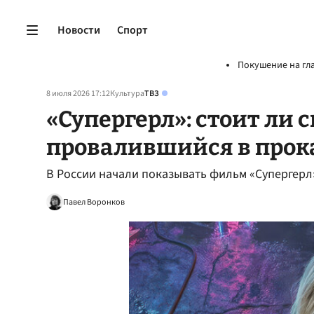
Новости
Спорт
Покушение на гл
8 июля 2026 17:12
Культура
ТВЗ
«Супергерл»: стоит ли 
провалившийся в прок
В России начали показывать фильм «Супергерл
Павел Воронков