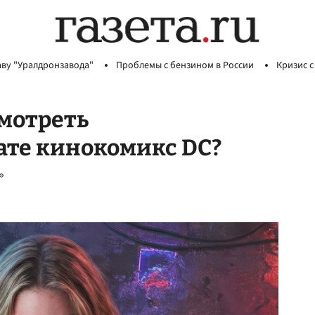
аву "Уралдронзавода"
Проблемы с бензином в России
Кризис с
смотреть
ате кинокомикс DC?
»