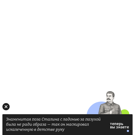
Знаменитая поза Сталина с ладонью за пазухой
была не ради образа — так он маскировал
искалеченную в детстве руку