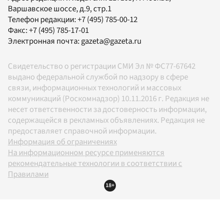
Варшавское шоссе, д.9, стр.1
Телефон редакции:
+7 (495) 785-00-12
Факс:
+7 (495) 785-17-01
Электронная почта:
gazeta@gazeta.ru
Свидетельство о регистрации СМИ Эл № ФС77-67642
выдано федеральной службой по надзору в сфере
связи, информационных технологий и массовых
коммуникаций (Роскомнадзор) 10.11.2016 г. Редакция не
несет ответственности за достоверность информации,
содержащейся в рекламных объявлениях. Редакция не
предоставляет справочной информации.
Информация об ограничениях
На информационном ресурсе применяются
рекомендательные технологии в соответствии с
Правилами
18+