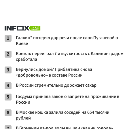
1
Галкин* потерял дар речи после слов Пугачевой о
Киеве
2
Кремль переиграл Литву: хитрость с Калининградом
сработала
3
Вернулись домой? Прибалтика снова
«добровольно» в составе России
4
В России стремительно дорожает сахар
5
Госдума приняла закон о запрете на проживание в
России
6
В Москве кошка залила соседей на 654 тысячи
рублей
7
В Германии из-под воды вышли «камни голода»