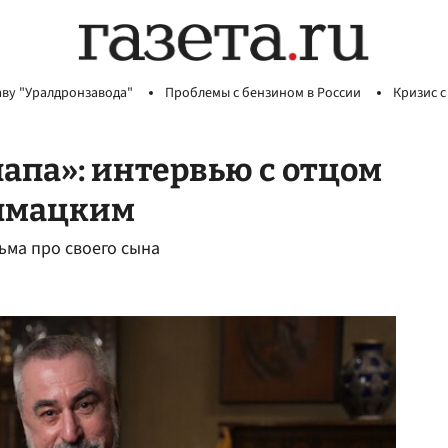
аву "Уралдронзавода"
Проблемы с бензином в России
Кризис с
апа»: интервью с отцом
олмацким
ьма про своего сына