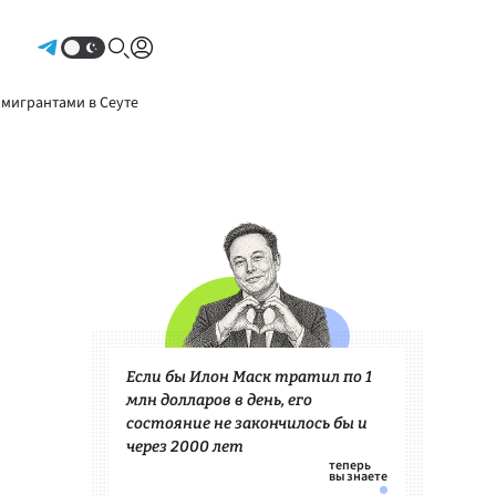
Авторизоваться
 мигрантами в Сеуте
Если бы Илон Маск тратил по 1
млн долларов в день, его
состояние не закончилось бы и
через 2000 лет