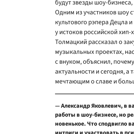
будут звезды шоу-бизнеса,
Одним из участников шоу 
культового рэпера Децла 
у истоков российской хип-х
Толмацкий рассказал о зак
музыкальных проектах, на
с внуком, объяснил, почем
актуальности и сегодня, а
мечтающим о славе и больш
— Александр Яковлевич, в 
работы в шоу-бизнесе, но ре
новенькое. Что сподвигло ва
интриги и участвовать в пс