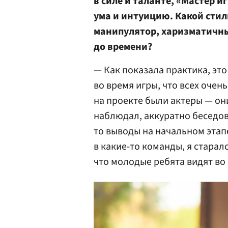
в силе и таланте, «Мастер и
ума и интуицию. Какой стил
манипулятор, харизматичны
до времени?
— Как показала практика, это
во время игры, что всех оче
на проекте были актеры — он
наблюдал, аккуратно беседова
то выводы на начальном этап
в какие-то команды, я старал
что молодые ребята видят во 