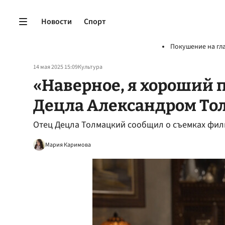
Новости
Спорт
Покушение на гл
14 мая 2025 15:09
Культура
«Наверное, я хороший п
Децла Александром Т
Отец Децла Толмацкий сообщил о съемках фил
Мария Каримова