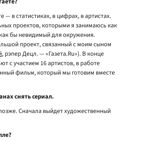
таете?
 — в статистиках, в цифрах, в артистах.
ьных проектов, которыми я занимаюсь как
я как бы невидимый для окружения.
ольшой проект, связанный с моим сыном
й
, рэпер Децл. — «Газета.Ru»). В конце
т с участием 16 артистов, в работе
ный фильм, который мы готовим вместе
анах снять сериал.
позже. Сначала выйдет художественный
лле?