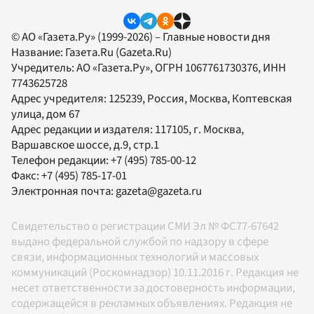
© АО «Газета.Ру» (1999-2026) – Главные новости дня
Название:
Газета.Ru
(Gazeta.Ru)
Учредитель:
АО «Газета.Ру»
, ОГРН 1067761730376, ИНН
7743625728
Адрес учредителя: 125239, Россия, Москва, Коптевская
улица, дом 67
Адрес редакции и издателя:
117105
, г.
Москва
,
Варшавское шоссе, д.9, стр.1
Телефон редакции:
+7 (495) 785-00-12
Факс:
+7 (495) 785-17-01
Электронная почта:
gazeta@gazeta.ru
Свидетельство о регистрации СМИ Эл № ФС77-67642
выдано федеральной службой по надзору в сфере
связи, информационных технологий и массовых
коммуникаций (Роскомнадзор) 10.11.2016 г. Редакция не
несет ответственности за достоверность информации,
содержащейся в рекламных объявлениях. Редакция не