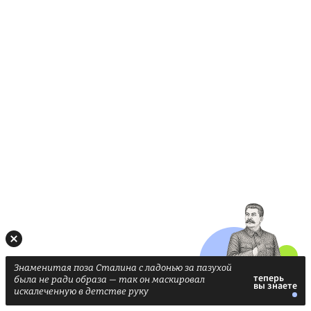
Знаменитая поза Сталина с ладонью за пазухой
была не ради образа — так он маскировал
искалеченную в детстве руку