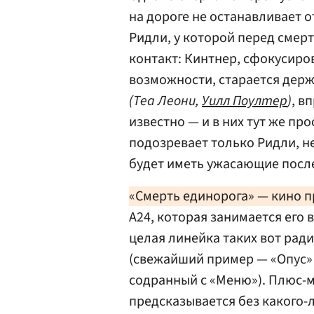
на дороге не останавливает 
Ридли, у которой перед смер
контакт: Кинтнер, сфокусир
возможности, старается держ
(Теа Леони,
Уилл Поултер
)
, в
известно — и в них тут же п
подозревает только Ридли, н
будет иметь ужасающие посл
«Смерть единорога» — кино п
A24, которая занимается его
целая линейка таких вот ра
(свежайший пример — «Опус»
содранный с «Меню»). Плюс-
предсказывается без какого-л