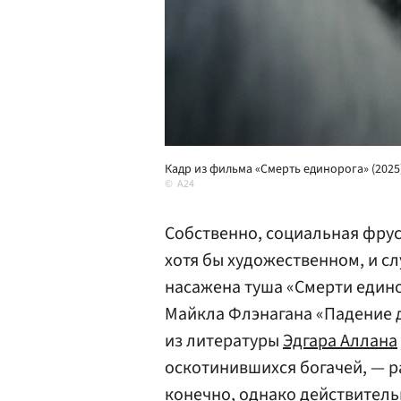
Кадр из фильма «Смерть единорога» (2025
A24
Собственно, социальная фрус
хотя бы художественном, и сл
насажена туша «Смерти едино
Майкла Флэнагана «Падение д
из литературы
Эдгара Аллана
оскотинившихся богачей, — р
конечно, однако действител