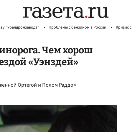
аву "Уралдронзавода"
Проблемы с бензином в России
Кризис с
динорога. Чем хорош
ездой «Уэнздей»
Дженной Ортегой и Полом Раддом