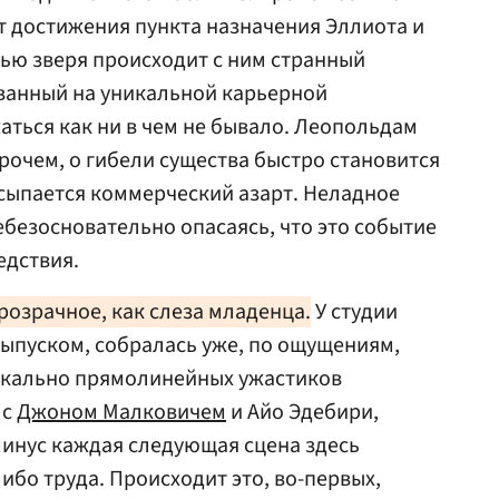
от достижения пункта назначения Эллиота и
тью зверя происходит с ним странный
ованный на уникальной карьерной
аться как ни в чем не бывало. Леопольдам
прочем, о гибели существа быстро становится
росыпается коммерческий азарт. Неладное
ебезосновательно опасаясь, что это событие
едствия.
розрачное, как слеза младенца.
У студии
 выпуском, собралась уже, по ощущениям,
дикально прямолинейных ужастиков
 с
Джоном Малковичем
и Айо Эдебири,
минус каждая следующая сцена здесь
ибо труда. Происходит это, во-первых,