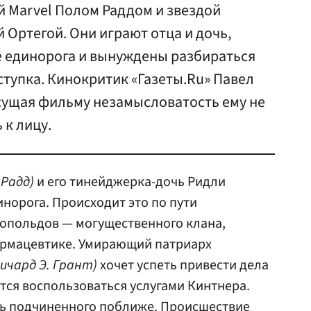
й Marvel Полом Раддом и звездой
 Ортегой. Они играют отца и дочь,
е единорога и вынуждены разбираться
ступка. Кинокритик «Газеты.Ru» Павел
исущая фильму незамысловатость ему не
 к лицу.
 Радд)
и его тинейджерка-дочь Ридли
норога. Происходит это по пути
опольдов — могущественного клана,
армацевтике. Умирающий патриарх
Ричард Э. Грант)
хочет успеть привести дела
ется воспользоваться услугами Кинтнера.
ть подчиненного поближе. Происшествие