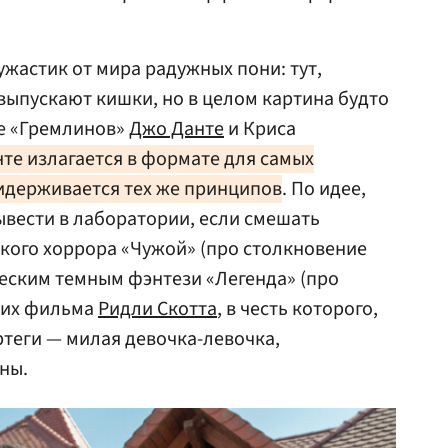
жастик от мира радужных пони: тут,
 выпускают кишки, но в целом картина будто
ле «Гремлинов»
Джо Данте
и Криса
нте излагается в формате для самых
идерживается тех же принципов
. По идее,
вести в лаборатории, если смешать
кого хоррора «Чужой» (про столкновение
еским темным фэнтези «Легенда» (про
нних фильма
Ридли Скотта
, в честь которого,
ртеги — милая девочка-левочка,
ны.