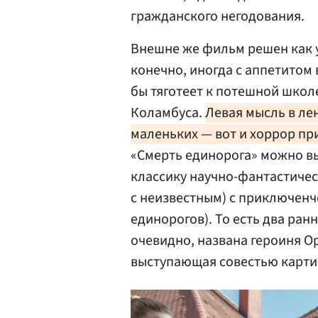
гражданского негодования.
Внешне же фильм решен как у
конечно, иногда с аппетитом
бы тяготеет к потешной шко
Коламбуса.
Левая мысль в ле
маленьких — вот и хоррор пр
«Смерть единорога» можно вы
классику научно-фантастичес
с неизвестным) с приключенч
единорогов). То есть два ра
очевидно, названа героиня О
выступающая совестью карти