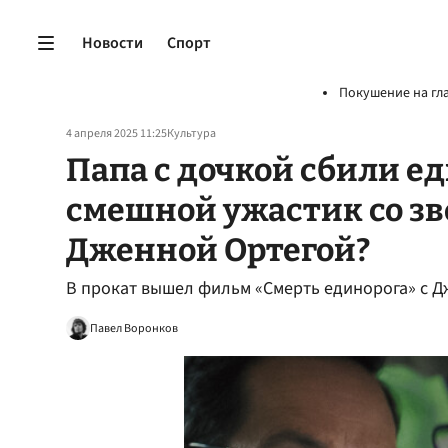
Новости
Спорт
Покушение на гл
4 апреля 2025 11:25
Культура
Папа с дочкой сбили е
смешной ужастик со зв
Дженной Ортегой?
В прокат вышел фильм «Смерть единорога» с 
Павел Воронков