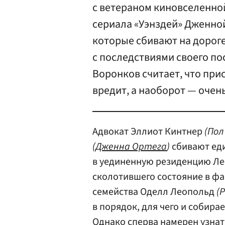
с ветераном киновселенно
сериала «Уэнздей» Дженной
которые сбивают на дорог
с последствиями своего по
Воронков считает, что пр
вредит, а наоборот — очень
Адвокат Эллиот Кинтнер
(Пол
(
Дженна Ортега
)
сбивают еди
в уединенную резиденцию Ле
сколотившего состояние в ф
семейства Оделл Леопольд
(
в порядок, для чего и собира
Однако сперва намерен узна