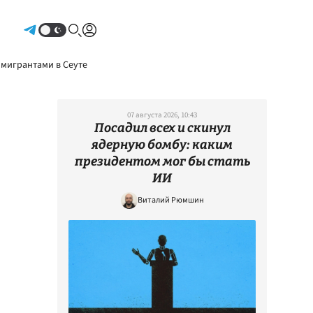
Авторизоваться
 мигрантами в Сеуте
07 августа 2026, 10:43
Посадил всех и скинул
ядерную бомбу: каким
президентом мог бы стать
ИИ
Виталий Рюмшин