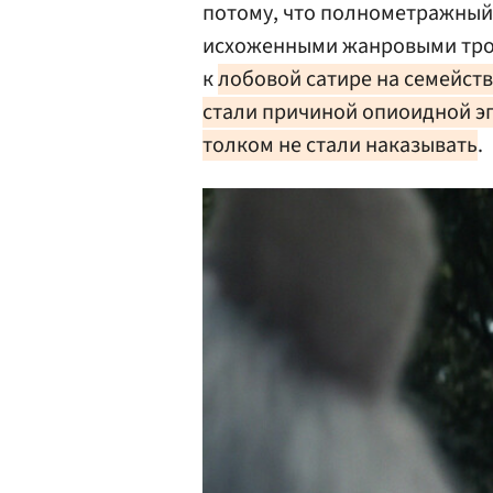
потому, что полнометражный
исхоженными жанровыми тропа
к
лобовой сатире на семейст
стали причиной опиоидной э
толком не стали наказывать
.