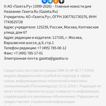
© АО «Газета.Ру» (1999-2026) – Главные новости дня
Название:
Газета.Ru
(Gazeta.Ru)
Учредитель:
АО «Газета.Ру»
, ОГРН 1067761730376, ИНН
7743625728
Адрес учредителя: 125239, Россия, Москва, Коптевская
улица, дом 67
Адрес редакции и издателя:
117105
, г.
Москва
,
Варшавское шоссе, д.9, стр.1
Телефон редакции:
+7 (495) 785-00-12
Факс:
+7 (495) 785-17-01
Электронная почта:
gazeta@gazeta.ru
Свидетельство о регистрации СМИ Эл № ФС77-67642
выдано федеральной службой по надзору в сфере
связи, информационных технологий и массовых
коммуникаций (Роскомнадзор) 10.11.2016 г. Редакция не
несет ответственности за достоверность информации,
содержащейся в рекламных объявлениях. Редакция не
предоставляет справочной информации.