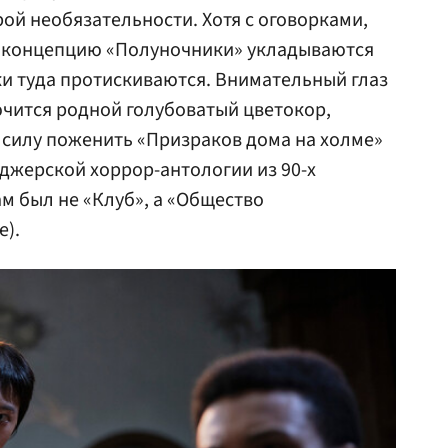
рой необязательности. Хотя с оговорками,
 концепцию «Полуночники» укладываются
аки туда протискиваются. Внимательный глаз
лючится родной голубоватый цветокор,
 силу поженить «Призраков дома на холме»
йджерской хоррор-антологии из 90-х
ам был не «Клуб», а «Общество
е).