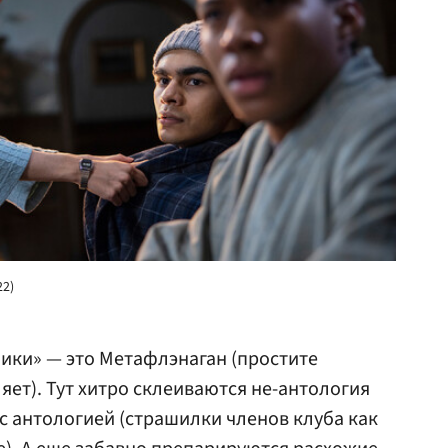
22)
ики» — это Метафлэнаган (простите
ляет). Тут хитро склеиваются не-антология
 с антологией (страшилки членов клуба как