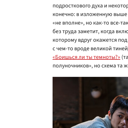
подросткового духа и некото
конечно: в изложенную выше
«не вполне», но как-то все-т
без труда заметит, когда вк
которому вдруг окажется под
с чем-то вроде великой тине
«Боишься ли ты темноты?»
(т
полуночников», но схема та ж