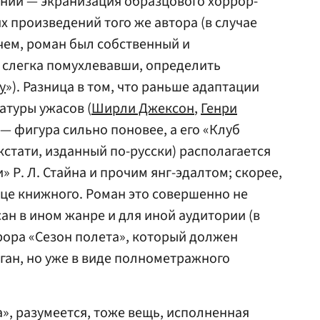
ний — экранизация образцового хоррор-
х произведений того же автора (в случае
чем, роман был собственный и
 слегка помухлевавши, определить
у
»). Разница в том, что раньше адаптации
атуры ужасов (
Ширли Джексон
,
Генри
 — фигура сильно поновее, а его «Клуб
кстати, изданный по-русски) располагается
» Р. Л. Стайна и прочим янг-эдалтом; скорее,
нце книжного. Роман это совершенно не
ан в ином жанре и для иной аудитории (в
рора «Сезон полета», который должен
ган, но уже в виде полнометражного
», разумеется, тоже вещь, исполненная