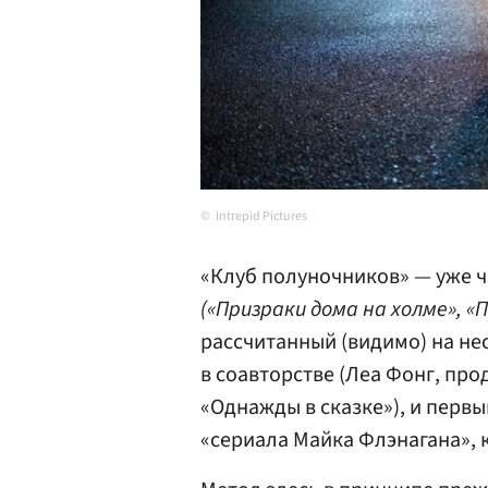
Intrepid Pictures
«Клуб полуночников» — уже 
(«Призраки дома на холме», «
рассчитанный (видимо) на не
в соавторстве (Леа Фонг, пр
«Однажды в сказке»), и перв
«сериала Майка Флэнагана», к