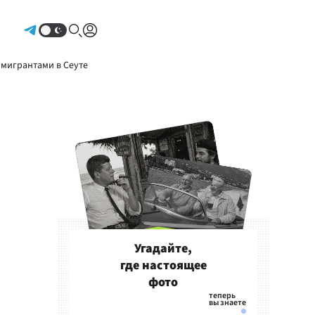
Авторизоваться
 мигрантами в Сеуте
Угадайте,
где настоящее
фото