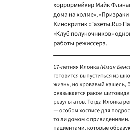
хоррормейкер Майк Флэнаг
дома на холме», «Призраки
Кинокритик «Газеты.Ru» П
«Клуб полуночников» одно
работы режиссера.
17-летняя Илонка
(Иман Бенс
готовится выпуститься из шк
жизнь, но кровавый кашель, 
оказывается раком щитовидки
результатов. Тогда Илонка р
— особом хосписе для подрост
то ли домом с привидениями.
пациентами, которые образую