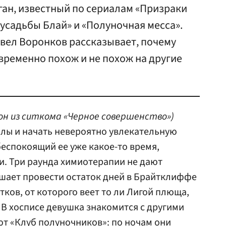
ан, известный по сериалам «Призраки
 усадьбы Блай» и «Полуночная месса».
авел Воронков рассказывает, почему
временно похож и не похож на другие
он из ситкома «Черное совершенство»)
олы и начать невероятно увлекательную
беспокоящий ее уже какое-то время,
. Три раунда химиотерапии не дают
ешает провести остаток дней в Брайтклиффе
ков, от которого веет то ли Лигой плюща,
 В хосписе девушка знакомится с другими
т «Клуб полуночников»: по ночам они