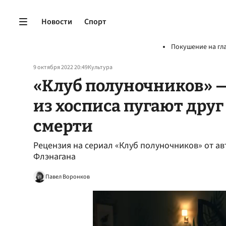
Новости
Спорт
Покушение на гл
9 октября 2022 20:49
Культура
«Клуб полуночников» —
из хосписа пугают друг
смерти
Рецензия на сериал «Клуб полуночников» от а
Флэнагана
Павел Воронков