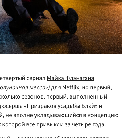
четвертый сериал
Майка Флэнагана
Полуночная месса»)
для Netflix, но первый,
сколько сезонов, первый, выполненный
одюсерша «Призраков усадьбы Блай» и
ый, не вполне укладывающийся в концепцию
 которой все привыкли за четыре года.