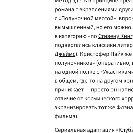
Метод здесь в принципе преж
романа с вкраплениями други
с «Полуночной мессой», впро
вымышленный, но его можно,
в категорию «по
Стивену Кинг
подвергались классики литер
Джеймс
). Кристофер Пайк же
полуночников» (оперативно, 
на одной полке с «Ужастиками
в общем, где-то на другом ко
принижает — просто он напис
отличие от космического хор
экранизировать тот же Флэна
фильма).
Сериальная адаптация «Клуба