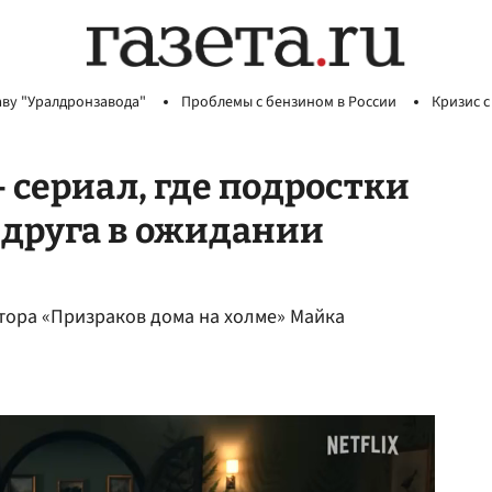
аву "Уралдронзавода"
Проблемы с бензином в России
Кризис с
 сериал, где подростки
 друга в ожидании
втора «Призраков дома на холме» Майка