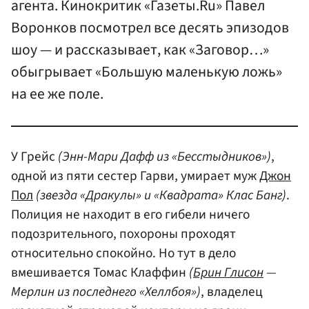
агента. Кинокритик «Газеты.Ru» Павел
Воронков посмотрел все десять эпизодов
шоу — и рассказывает, как «Заговор…»
обыгрывает «Большую маленькую ложь»
на ее же поле.
У Грейс
(Энн-Мари Дафф из «Бесстыдников»)
,
одной из пяти сестер Гарви, умирает муж
Джон
Пол
(звезда «Дракулы» и «Квадрата» Клас Банг)
.
Полиция не находит в его гибели ничего
подозрительного, похороны проходят
относительно спокойно. Но тут в дело
вмешивается Томас Клаффин
(
Брин Глисон
—
Мерлин из последнего «Хеллбоя»)
, владелец