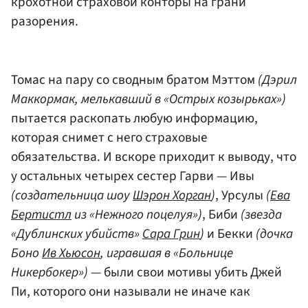
крохотной страховой конторы на грани
разорения.
Томас на пару со сводным братом Мэттом
(Дэрил
Маккормак, мелькавший в «Острых козырьках»)
пытается раскопать любую информацию,
которая снимет с него страховые
обязательства. И вскоре приходит к выводу, что
у остальных четырех сестер Гарви — Ивы
(создательница шоу
Шэрон Хорган
)
, Урсулы
(
Ева
Бертистл
из «Нежного поцелуя»)
, Биби
(звезда
«Дублинских убийств»
Сара Грин
)
и Бекки
(дочка
Боно
Ив Хьюсон
, игравшая в «Больнице
Никербокер»)
— были свои мотивы убить Джей
Пи, которого они называли не иначе как