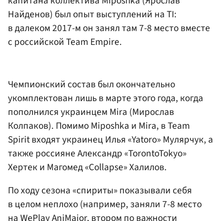
капитана коллектива Miposhka (Ярослав
Найденов) был опыт выступлений на TI:
в далеком 2017-м он занял там 7-8 место вместе
с российской Team Empire.
Чемпионский состав был окончательно
укомплектован лишь в марте этого года, когда
пополнился украинцем Mira (Мирослав
Колпаков). Помимо Miposhka и Mira, в Team
Spirit входят украинец Илья «Yatoro» Мулярчук, а
также россияне Александр «TorontoTokyo»
Хертек и Магомед «Collapse» Халилов.
По ходу сезона «спириты» показывали себя
в целом неплохо (например, заняли 7-8 место
на WePlay AniMajor, втором по важности