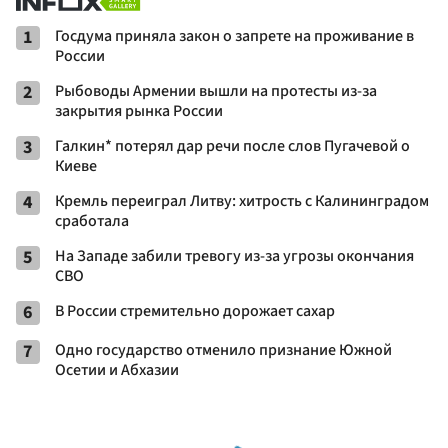
1
Госдума приняла закон о запрете на проживание в
России
2
Рыбоводы Армении вышли на протесты из-за
закрытия рынка России
3
Галкин* потерял дар речи после слов Пугачевой о
Киеве
4
Кремль переиграл Литву: хитрость с Калининградом
сработала
5
На Западе забили тревогу из-за угрозы окончания
СВО
6
В России стремительно дорожает сахар
7
Одно государство отменило признание Южной
Осетии и Абхазии