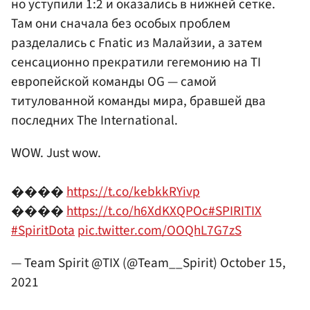
но уступили 1:2 и оказались в нижней сетке.
Там они сначала без особых проблем
разделались с Fnatic из Малайзии, а затем
сенсационно прекратили гегемонию на TI
европейской команды OG — самой
титулованной команды мира, бравшей два
последних The International.
WOW. Just wow.
����
https://t.co/kebkkRYivp
����
https://t.co/h6XdKXQPOc
#SPIRITIX
#SpiritDota
pic.twitter.com/OOQhL7G7zS
— Team Spirit @TIX (@Team__Spirit)
October 15,
2021