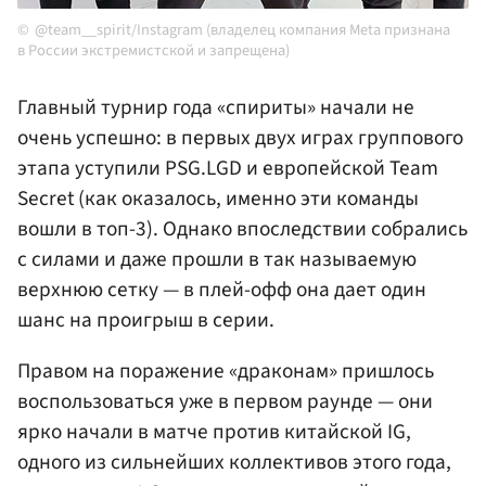
@team__spirit/Instagram (владелец компания Meta признана
в России экстремистской и запрещена)
Главный турнир года «спириты» начали не
очень успешно: в первых двух играх группового
этапа уступили PSG.LGD и европейской Team
Secret (как оказалось, именно эти команды
вошли в топ-3). Однако впоследствии собрались
с силами и даже прошли в так называемую
верхнюю сетку — в плей-офф она дает один
шанс на проигрыш в серии.
Правом на поражение «драконам» пришлось
воспользоваться уже в первом раунде — они
ярко начали в матче против китайской IG,
одного из сильнейших коллективов этого года,