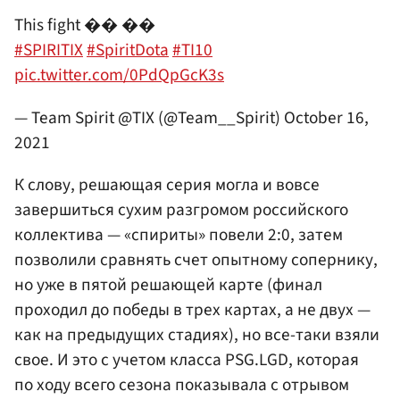
This fight �� ��
#SPIRITIX
#SpiritDota
#TI10
pic.twitter.com/0PdQpGcK3s
— Team Spirit @TIX (@Team__Spirit)
October 16,
2021
К слову, решающая серия могла и вовсе
завершиться сухим разгромом российского
коллектива — «спириты» повели 2:0, затем
позволили сравнять счет опытному сопернику,
но уже в пятой решающей карте (финал
проходил до победы в трех картах, а не двух —
как на предыдущих стадиях), но все-таки взяли
свое. И это с учетом класса PSG.LGD, которая
по ходу всего сезона показывала с отрывом