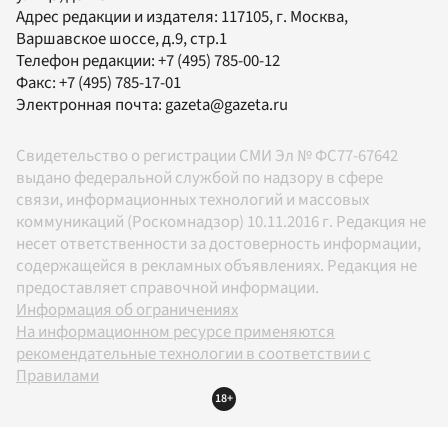
Адрес редакции и издателя:
117105
, г.
Москва
,
Варшавское шоссе, д.9, стр.1
Телефон редакции:
+7 (495) 785-00-12
Факс:
+7 (495) 785-17-01
Электронная почта:
gazeta@gazeta.ru
Свидетельство о регистрации СМИ Эл № ФС77-67642
выдано федеральной службой по надзору в сфере
связи, информационных технологий и массовых
коммуникаций (Роскомнадзор) 10.11.2016 г. Редакция не
несет ответственности за достоверность информации,
содержащейся в рекламных объявлениях. Редакция не
предоставляет справочной информации.
Информация об ограничениях
На информационном ресурсе применяются
рекомендательные технологии в соответствии с
Правилами
18+