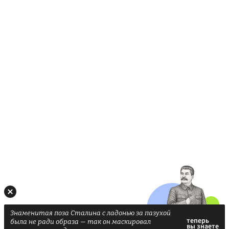
Знаменитая поза Сталина с ладонью за пазухой
была не ради образа — так он маскировал